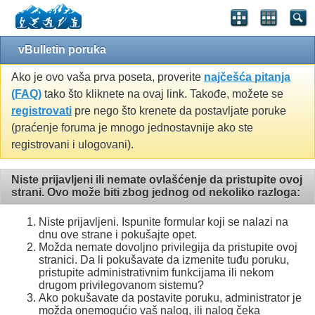
vBulletin poruka
Ako je ovo vaša prva poseta, proverite
najčešća pitanja
(FAQ)
tako što kliknete na ovaj link. Takođe, možete se
registrovati
pre nego što krenete da postavljate poruke
(praćenje foruma je mnogo jednostavnije ako ste
registrovani i ulogovani).
Niste prijavljeni ili nemate ovlašćenje da pristupite ovoj
strani. Ovo može biti zbog jednog od nekoliko razloga:
Niste prijavljeni. Ispunite formular koji se nalazi na
dnu ove strane i pokušajte opet.
Možda nemate dovoljno privilegija da pristupite ovoj
stranici. Da li pokušavate da izmenite tuđu poruku,
pristupite administrativnim funkcijama ili nekom
drugom privilegovanom sistemu?
Ako pokušavate da postavite poruku, administrator je
možda onemogućio vaš nalog, ili nalog čeka