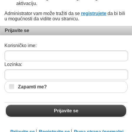
aktivaciju.
Administrator vam može tražiti da se
registrujete
da bi bili
u mogućnosti da vidite ovu stranicu.
Prijavite se
Korisničko ime:
Lozinka:
Zapamti me?
Prijavite se
Prijavite se
Registrujte se
Puna strana (normalni