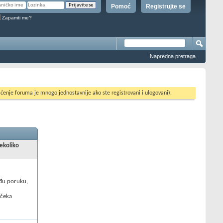
Pomoć
Registrujte se
Zapamti me?
Napredna pretraga
ćenje foruma je mnogo jednostavnije ako ste registrovani i ulogovani).
nekoliko
uđu poruku,
 čeka