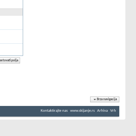
Brza navigacija
Kontaktirajte nas
www.skijanje.rs
Arhiva
Vrh