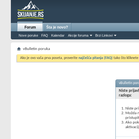
Forum
Šta je novo?
Nove poruke
FAQ
Kalendar
Akcije foruma
Brzi Linkovi
vBulletin poruka
Ako je ovo vaša prva poseta, proverite
najčešća pitanja (FAQ)
tako što kliknete
vBulletin por
Niste prijav
razloga:
Niste pr
Možda ne
pristupi
Ako poku
aktivacij