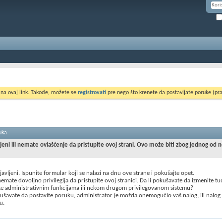
 na ovaj link. Takođe, možete se
registrovati
pre nego što krenete da postavljate poruke (pra
uka
ljeni ili nemate ovlašćenje da pristupite ovoj strani. Ovo može biti zbog jednog od 
ijavljeni. Ispunite formular koji se nalazi na dnu ove strane i pokušajte opet.
mate dovoljno privilegija da pristupite ovoj stranici. Da li pokušavate da izmenite t
te administrativnim funkcijama ili nekom drugom privilegovanom sistemu?
šavate da postavite poruku, administrator je možda onemogućio vaš nalog, ili nalog
u.