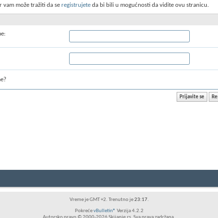
r vam može tražiti da se
registrujete
da bi bili u mogućnosti da vidite ovu stranicu.
me:
me?
Vreme je GMT +2. Trenutno je
23:17
.
Pokreće
vBulletin®
Verzija 4.2.2
Autorsko pravo © 2000-2026 Skijanje.rs. Sva prava zadržana.