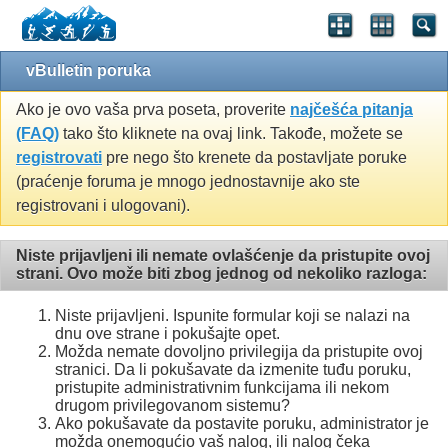
vBulletin poruka
Ako je ovo vaša prva poseta, proverite
najčešća pitanja
(FAQ)
tako što kliknete na ovaj link. Takođe, možete se
registrovati
pre nego što krenete da postavljate poruke
(praćenje foruma je mnogo jednostavnije ako ste
registrovani i ulogovani).
Niste prijavljeni ili nemate ovlašćenje da pristupite ovoj
strani. Ovo može biti zbog jednog od nekoliko razloga:
Niste prijavljeni. Ispunite formular koji se nalazi na
dnu ove strane i pokušajte opet.
Možda nemate dovoljno privilegija da pristupite ovoj
stranici. Da li pokušavate da izmenite tuđu poruku,
pristupite administrativnim funkcijama ili nekom
drugom privilegovanom sistemu?
Ako pokušavate da postavite poruku, administrator je
možda onemogućio vaš nalog, ili nalog čeka