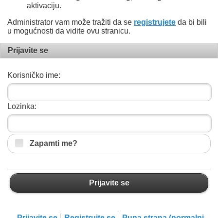
aktivaciju.
Administrator vam može tražiti da se
registrujete
da bi bili
u mogućnosti da vidite ovu stranicu.
Prijavite se
Korisničko ime:
Lozinka:
Zapamti me?
Prijavite se
Prijavite se
Registrujte se
Puna strana (normalni