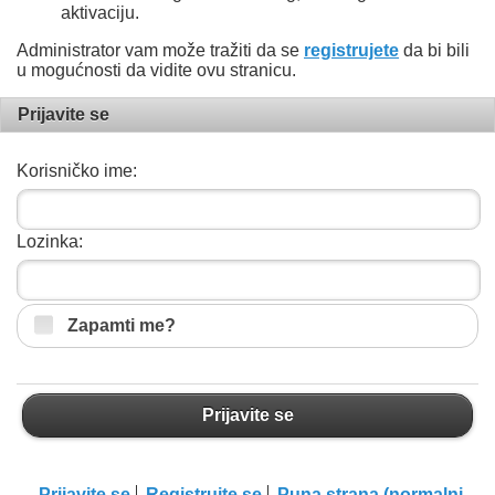
aktivaciju.
Administrator vam može tražiti da se
registrujete
da bi bili
u mogućnosti da vidite ovu stranicu.
Prijavite se
Korisničko ime:
Lozinka:
Zapamti me?
Prijavite se
Prijavite se
Registrujte se
Puna strana (normalni