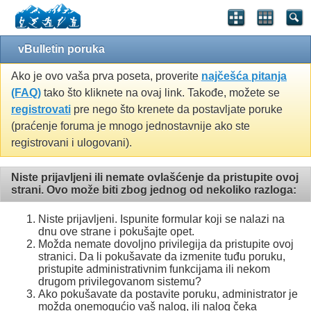
vBulletin poruka
Ako je ovo vaša prva poseta, proverite
najčešća pitanja
(FAQ)
tako što kliknete na ovaj link. Takođe, možete se
registrovati
pre nego što krenete da postavljate poruke
(praćenje foruma je mnogo jednostavnije ako ste
registrovani i ulogovani).
Niste prijavljeni ili nemate ovlašćenje da pristupite ovoj
strani. Ovo može biti zbog jednog od nekoliko razloga:
Niste prijavljeni. Ispunite formular koji se nalazi na
dnu ove strane i pokušajte opet.
Možda nemate dovoljno privilegija da pristupite ovoj
stranici. Da li pokušavate da izmenite tuđu poruku,
pristupite administrativnim funkcijama ili nekom
drugom privilegovanom sistemu?
Ako pokušavate da postavite poruku, administrator je
možda onemogućio vaš nalog, ili nalog čeka