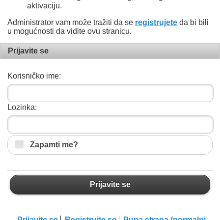
aktivaciju.
Administrator vam može tražiti da se
registrujete
da bi bili
u mogućnosti da vidite ovu stranicu.
Prijavite se
Korisničko ime:
Lozinka:
Zapamti me?
Prijavite se
Prijavite se
Registrujte se
Puna strana (normalni