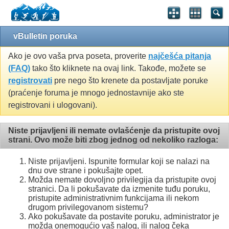
vBulletin poruka
Ako je ovo vaša prva poseta, proverite
najčešća pitanja
(FAQ)
tako što kliknete na ovaj link. Takođe, možete se
registrovati
pre nego što krenete da postavljate poruke
(praćenje foruma je mnogo jednostavnije ako ste
registrovani i ulogovani).
Niste prijavljeni ili nemate ovlašćenje da pristupite ovoj
strani. Ovo može biti zbog jednog od nekoliko razloga:
Niste prijavljeni. Ispunite formular koji se nalazi na
dnu ove strane i pokušajte opet.
Možda nemate dovoljno privilegija da pristupite ovoj
stranici. Da li pokušavate da izmenite tuđu poruku,
pristupite administrativnim funkcijama ili nekom
drugom privilegovanom sistemu?
Ako pokušavate da postavite poruku, administrator je
možda onemogućio vaš nalog, ili nalog čeka