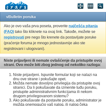
vBulletin poruka
Ako je ovo vaša prva poseta, proverite
najčešća pitanja
(FAQ)
tako što kliknete na ovaj link. Takođe, možete se
registrovati
pre nego što krenete da postavljate poruke
(praćenje foruma je mnogo jednostavnije ako ste
registrovani i ulogovani).
Niste prijavljeni ili nemate ovlašćenje da pristupite ovoj
strani. Ovo može biti zbog jednog od nekoliko razloga:
Niste prijavljeni. Ispunite formular koji se nalazi na
dnu ove strane i pokušajte opet.
Možda nemate dovoljno privilegija da pristupite ovoj
stranici. Da li pokušavate da izmenite tuđu poruku,
pristupite administrativnim funkcijama ili nekom
drugom privilegovanom sistemu?
Ako pokušavate da postavite poruku, administrator je
možda onemogućio vaš nalog, ili nalog čeka