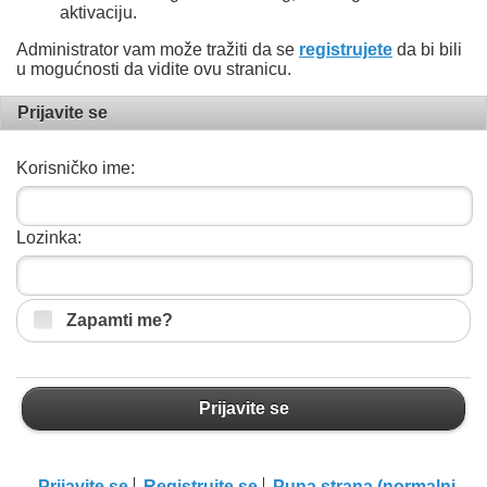
aktivaciju.
Administrator vam može tražiti da se
registrujete
da bi bili
u mogućnosti da vidite ovu stranicu.
Prijavite se
Korisničko ime:
Lozinka:
Zapamti me?
Prijavite se
Prijavite se
Registrujte se
Puna strana (normalni