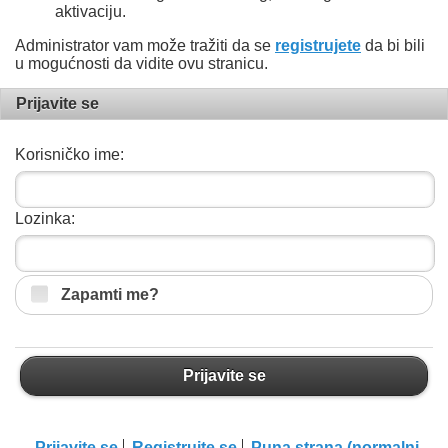
aktivaciju.
Administrator vam može tražiti da se
registrujete
da bi bili
u mogućnosti da vidite ovu stranicu.
Prijavite se
Korisničko ime:
Lozinka:
Zapamti me?
Prijavite se
Prijavite se
Registrujte se
Puna strana (normalni