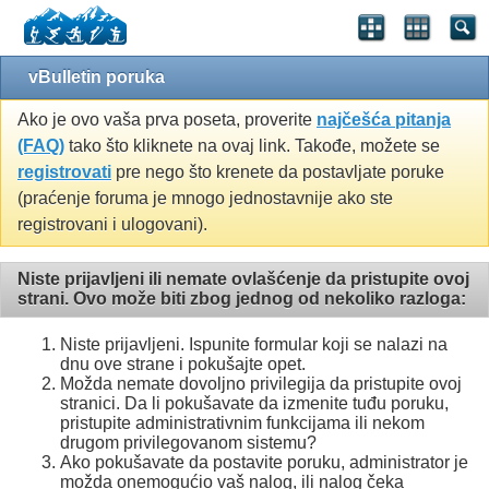
vBulletin poruka
Ako je ovo vaša prva poseta, proverite
najčešća pitanja
(FAQ)
tako što kliknete na ovaj link. Takođe, možete se
registrovati
pre nego što krenete da postavljate poruke
(praćenje foruma je mnogo jednostavnije ako ste
registrovani i ulogovani).
Niste prijavljeni ili nemate ovlašćenje da pristupite ovoj
strani. Ovo može biti zbog jednog od nekoliko razloga:
Niste prijavljeni. Ispunite formular koji se nalazi na
dnu ove strane i pokušajte opet.
Možda nemate dovoljno privilegija da pristupite ovoj
stranici. Da li pokušavate da izmenite tuđu poruku,
pristupite administrativnim funkcijama ili nekom
drugom privilegovanom sistemu?
Ako pokušavate da postavite poruku, administrator je
možda onemogućio vaš nalog, ili nalog čeka