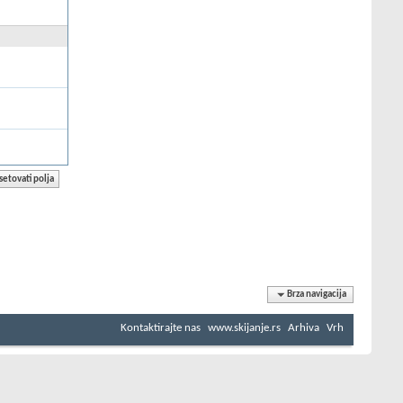
Brza navigacija
Kontaktirajte nas
www.skijanje.rs
Arhiva
Vrh