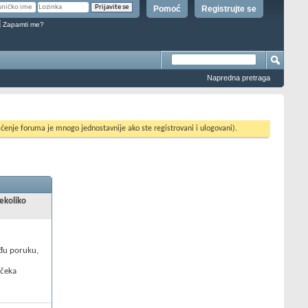
Pomoć
Registrujte se
Zapamti me?
Napredna pretraga
ćenje foruma je mnogo jednostavnije ako ste registrovani i ulogovani).
nekoliko
uđu poruku,
 čeka