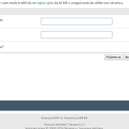
r vam može tražiti da se
registrujete
da bi bili u mogućnosti da vidite ovu stranicu.
me:
me?
Vreme je GMT +2. Trenutno je
09:54
.
Pokreće
vBulletin®
Verzija 4.2.2
Autorsko pravo © 2000-2026 Skijanje.rs. Sva prava zadržana.