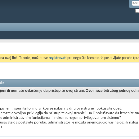
 na ovaj link. Takođe, možete se
registrovati
pre nego što krenete da postavljate poruke (pra
uka
ljeni ili nemate ovlašćenje da pristupite ovoj strani. Ovo može biti zbog jednog od 
ijavljeni. Ispunite formular koji se nalazi na dnu ove strane i pokušajte opet.
mate dovoljno privilegija da pristupite ovoj stranici. Da li pokušavate da izmenite t
te administrativnim funkcijama ili nekom drugom privilegovanom sistemu?
šavate da postavite poruku, administrator je možda onemogućio vaš nalog, ili nalog
u.