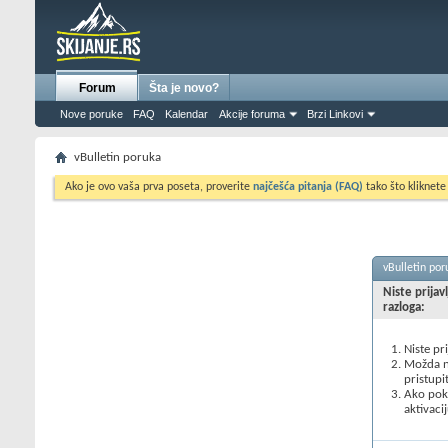
Forum
Šta je novo?
Nove poruke
FAQ
Kalendar
Akcije foruma
Brzi Linkovi
vBulletin poruka
Ako je ovo vaša prva poseta, proverite
najčešća pitanja (FAQ)
tako što kliknete
vBulletin por
Niste prijav
razloga:
Niste pr
Možda ne
pristupi
Ako poku
aktivacij