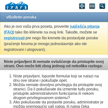
vBulletin poruka
Ako je ovo vaša prva poseta, proverite
najčešća pitanja
(FAQ)
tako što kliknete na ovaj link. Takođe, možete se
registrovati
pre nego što krenete da postavljate poruke
(praćenje foruma je mnogo jednostavnije ako ste
registrovani i ulogovani).
Niste prijavljeni ili nemate ovlašćenje da pristupite ovoj
strani. Ovo može biti zbog jednog od nekoliko razloga:
Niste prijavljeni. Ispunite formular koji se nalazi na
dnu ove strane i pokušajte opet.
Možda nemate dovoljno privilegija da pristupite ovoj
stranici. Da li pokušavate da izmenite tuđu poruku,
pristupite administrativnim funkcijama ili nekom
drugom privilegovanom sistemu?
Ako pokušavate da postavite poruku, administrator je
možda onemogućio vaš nalog, ili nalog čeka