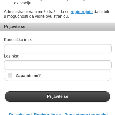
aktivaciju.
Administrator vam može tražiti da se
registrujete
da bi bili
u mogućnosti da vidite ovu stranicu.
Prijavite se
Korisničko ime:
Lozinka:
Zapamti me?
Prijavite se
Prijavite se
Registrujte se
Puna strana (normalni