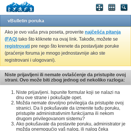
vBulletin poruka
Ako je ovo vaša prva poseta, proverite
najčešća pitanja
(FAQ)
tako što kliknete na ovaj link. Takođe, možete se
registrovati
pre nego što krenete da postavljate poruke
(praćenje foruma je mnogo jednostavnije ako ste
registrovani i ulogovani).
Niste prijavljeni ili nemate ovlašćenje da pristupite ovoj
strani. Ovo može biti zbog jednog od nekoliko razloga:
Niste prijavljeni. Ispunite formular koji se nalazi na
dnu ove strane i pokušajte opet.
Možda nemate dovoljno privilegija da pristupite ovoj
stranici. Da li pokušavate da izmenite tuđu poruku,
pristupite administrativnim funkcijama ili nekom
drugom privilegovanom sistemu?
Ako pokušavate da postavite poruku, administrator je
možda onemogućio vaš nalog, ili nalog čeka