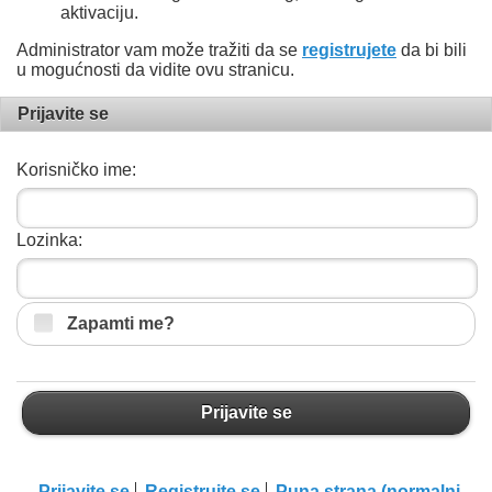
aktivaciju.
Administrator vam može tražiti da se
registrujete
da bi bili
u mogućnosti da vidite ovu stranicu.
Prijavite se
Korisničko ime:
Lozinka:
Zapamti me?
Prijavite se
Prijavite se
Registrujte se
Puna strana (normalni