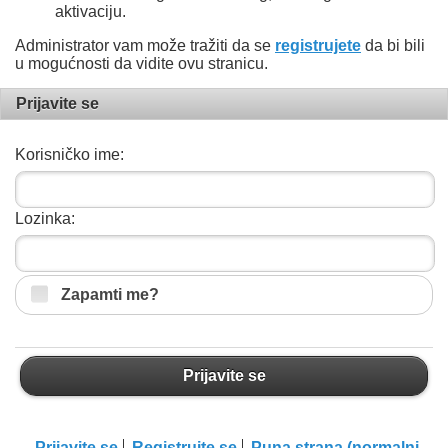
aktivaciju.
Administrator vam može tražiti da se
registrujete
da bi bili
u mogućnosti da vidite ovu stranicu.
Prijavite se
Korisničko ime:
Lozinka:
Zapamti me?
Prijavite se
Prijavite se
Registrujte se
Puna strana (normalni