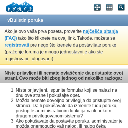
vBulletin poruka
Ako je ovo vaša prva poseta, proverite
najčešća pitanja
(FAQ)
tako što kliknete na ovaj link. Takođe, možete se
registrovati
pre nego što krenete da postavljate poruke
(praćenje foruma je mnogo jednostavnije ako ste
registrovani i ulogovani).
Niste prijavljeni ili nemate ovlašćenje da pristupite ovoj
strani. Ovo može biti zbog jednog od nekoliko razloga:
Niste prijavljeni. Ispunite formular koji se nalazi na
dnu ove strane i pokušajte opet.
Možda nemate dovoljno privilegija da pristupite ovoj
stranici. Da li pokušavate da izmenite tuđu poruku,
pristupite administrativnim funkcijama ili nekom
drugom privilegovanom sistemu?
Ako pokušavate da postavite poruku, administrator je
možda onemogućio vaš nalog, ili nalog čeka