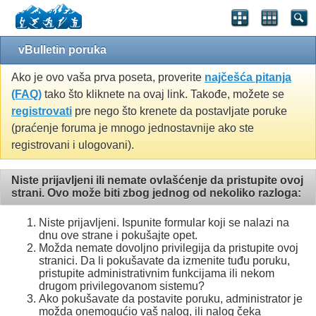
vBulletin poruka
Ako je ovo vaša prva poseta, proverite
najčešća pitanja
(FAQ)
tako što kliknete na ovaj link. Takođe, možete se
registrovati
pre nego što krenete da postavljate poruke
(praćenje foruma je mnogo jednostavnije ako ste
registrovani i ulogovani).
Niste prijavljeni ili nemate ovlašćenje da pristupite ovoj
strani. Ovo može biti zbog jednog od nekoliko razloga:
Niste prijavljeni. Ispunite formular koji se nalazi na
dnu ove strane i pokušajte opet.
Možda nemate dovoljno privilegija da pristupite ovoj
stranici. Da li pokušavate da izmenite tuđu poruku,
pristupite administrativnim funkcijama ili nekom
drugom privilegovanom sistemu?
Ako pokušavate da postavite poruku, administrator je
možda onemogućio vaš nalog, ili nalog čeka