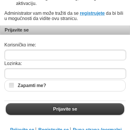
aktivaciju.
Administrator vam može tražiti da se
registrujete
da bi bili
u mogućnosti da vidite ovu stranicu.
Prijavite se
Korisničko ime:
Lozinka:
Zapamti me?
Prijavite se
Prijavite se
Registrujte se
Puna strana (normalni