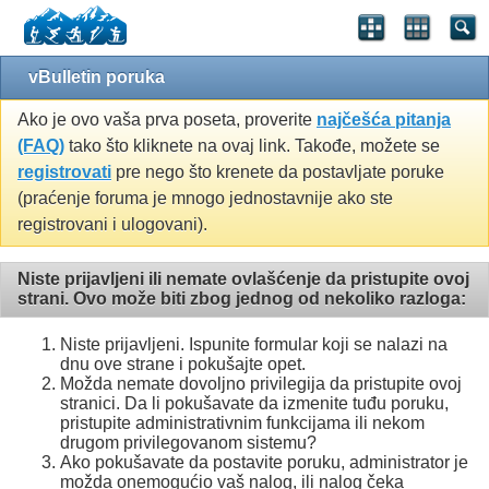
vBulletin poruka
Ako je ovo vaša prva poseta, proverite
najčešća pitanja
(FAQ)
tako što kliknete na ovaj link. Takođe, možete se
registrovati
pre nego što krenete da postavljate poruke
(praćenje foruma je mnogo jednostavnije ako ste
registrovani i ulogovani).
Niste prijavljeni ili nemate ovlašćenje da pristupite ovoj
strani. Ovo može biti zbog jednog od nekoliko razloga:
Niste prijavljeni. Ispunite formular koji se nalazi na
dnu ove strane i pokušajte opet.
Možda nemate dovoljno privilegija da pristupite ovoj
stranici. Da li pokušavate da izmenite tuđu poruku,
pristupite administrativnim funkcijama ili nekom
drugom privilegovanom sistemu?
Ako pokušavate da postavite poruku, administrator je
možda onemogućio vaš nalog, ili nalog čeka