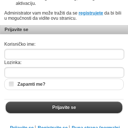
aktivaciju.
Administrator vam može tražiti da se
registrujete
da bi bili
u mogućnosti da vidite ovu stranicu.
Prijavite se
Korisničko ime:
Lozinka:
Zapamti me?
Prijavite se
Prijavite se
Registrujte se
Puna strana (normalni