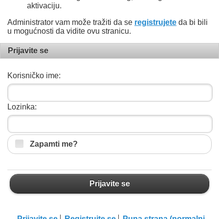
aktivaciju.
Administrator vam može tražiti da se
registrujete
da bi bili
u mogućnosti da vidite ovu stranicu.
Prijavite se
Korisničko ime:
Lozinka:
Zapamti me?
Prijavite se
Prijavite se
Registrujte se
Puna strana (normalni