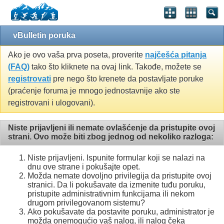
vBulletin poruka
Ako je ovo vaša prva poseta, proverite
najčešća pitanja
(FAQ)
tako što kliknete na ovaj link. Takođe, možete se
registrovati
pre nego što krenete da postavljate poruke
(praćenje foruma je mnogo jednostavnije ako ste
registrovani i ulogovani).
Niste prijavljeni ili nemate ovlašćenje da pristupite ovoj
strani. Ovo može biti zbog jednog od nekoliko razloga:
Niste prijavljeni. Ispunite formular koji se nalazi na
dnu ove strane i pokušajte opet.
Možda nemate dovoljno privilegija da pristupite ovoj
stranici. Da li pokušavate da izmenite tuđu poruku,
pristupite administrativnim funkcijama ili nekom
drugom privilegovanom sistemu?
Ako pokušavate da postavite poruku, administrator je
možda onemogućio vaš nalog, ili nalog čeka