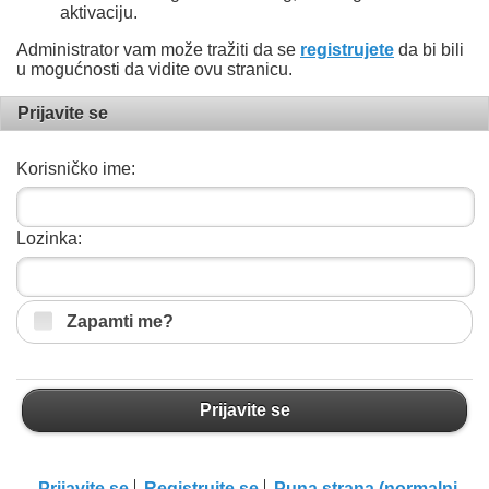
aktivaciju.
Administrator vam može tražiti da se
registrujete
da bi bili
u mogućnosti da vidite ovu stranicu.
Prijavite se
Korisničko ime:
Lozinka:
Zapamti me?
Prijavite se
Prijavite se
Registrujte se
Puna strana (normalni