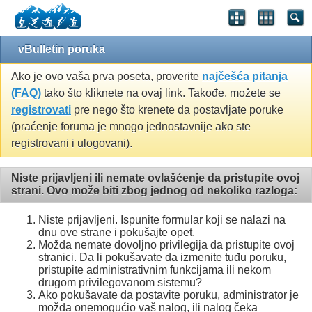
vBulletin poruka
Ako je ovo vaša prva poseta, proverite
najčešća pitanja
(FAQ)
tako što kliknete na ovaj link. Takođe, možete se
registrovati
pre nego što krenete da postavljate poruke
(praćenje foruma je mnogo jednostavnije ako ste
registrovani i ulogovani).
Niste prijavljeni ili nemate ovlašćenje da pristupite ovoj
strani. Ovo može biti zbog jednog od nekoliko razloga:
Niste prijavljeni. Ispunite formular koji se nalazi na
dnu ove strane i pokušajte opet.
Možda nemate dovoljno privilegija da pristupite ovoj
stranici. Da li pokušavate da izmenite tuđu poruku,
pristupite administrativnim funkcijama ili nekom
drugom privilegovanom sistemu?
Ako pokušavate da postavite poruku, administrator je
možda onemogućio vaš nalog, ili nalog čeka