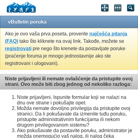
vBulletin poruka
Ako je ovo vaša prva poseta, proverite
najčešća pitanja
(FAQ)
tako što kliknete na ovaj link. Takođe, možete se
registrovati
pre nego što krenete da postavljate poruke
(praćenje foruma je mnogo jednostavnije ako ste
registrovani i ulogovani).
Niste prijavljeni ili nemate ovlašćenje da pristupite ovoj
strani. Ovo može biti zbog jednog od nekoliko razloga:
Niste prijavljeni. Ispunite formular koji se nalazi na
dnu ove strane i pokušajte opet.
Možda nemate dovoljno privilegija da pristupite ovoj
stranici. Da li pokušavate da izmenite tuđu poruku,
pristupite administrativnim funkcijama ili nekom
drugom privilegovanom sistemu?
Ako pokušavate da postavite poruku, administrator je
možda onemogućio vaš nalog, ili nalog čeka