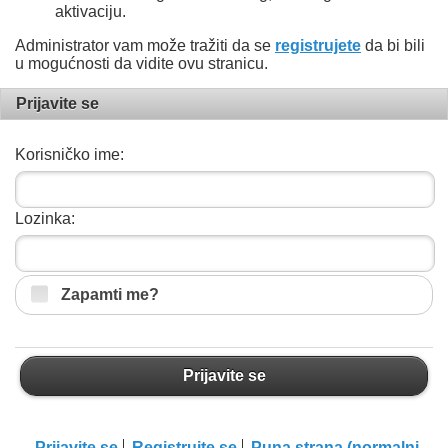
aktivaciju.
Administrator vam može tražiti da se
registrujete
da bi bili
u mogućnosti da vidite ovu stranicu.
Prijavite se
Korisničko ime:
Lozinka:
Zapamti me?
Prijavite se
Prijavite se
Registrujte se
Puna strana (normalni