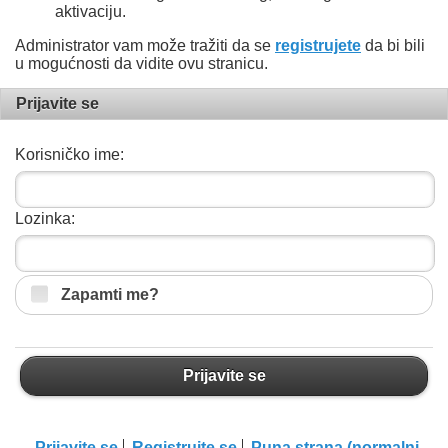
aktivaciju.
Administrator vam može tražiti da se
registrujete
da bi bili
u mogućnosti da vidite ovu stranicu.
Prijavite se
Korisničko ime:
Lozinka:
Zapamti me?
Prijavite se
Prijavite se
Registrujte se
Puna strana (normalni