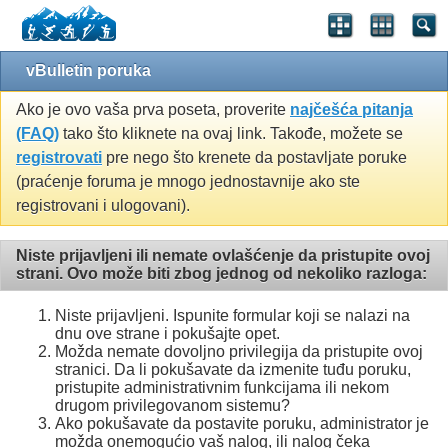
vBulletin poruka
Ako je ovo vaša prva poseta, proverite
najčešća pitanja
(FAQ)
tako što kliknete na ovaj link. Takođe, možete se
registrovati
pre nego što krenete da postavljate poruke
(praćenje foruma je mnogo jednostavnije ako ste
registrovani i ulogovani).
Niste prijavljeni ili nemate ovlašćenje da pristupite ovoj
strani. Ovo može biti zbog jednog od nekoliko razloga:
Niste prijavljeni. Ispunite formular koji se nalazi na
dnu ove strane i pokušajte opet.
Možda nemate dovoljno privilegija da pristupite ovoj
stranici. Da li pokušavate da izmenite tuđu poruku,
pristupite administrativnim funkcijama ili nekom
drugom privilegovanom sistemu?
Ako pokušavate da postavite poruku, administrator je
možda onemogućio vaš nalog, ili nalog čeka