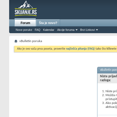
Forum
Šta je novo?
Nove poruke
FAQ
Kalendar
Akcije foruma
Brzi Linkovi
vBulletin poruka
Ako je ovo vaša prva poseta, proverite
najčešća pitanja (FAQ)
tako što kliknete
vBulletin por
Niste prijav
razloga:
Niste pr
Možda ne
pristupi
Ako poku
aktivacij