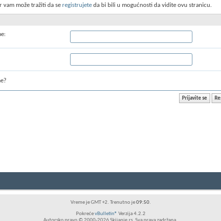
r vam može tražiti da se
registrujete
da bi bili u mogućnosti da vidite ovu stranicu.
me:
me?
Vreme je GMT +2. Trenutno je
09:50
.
Pokreće
vBulletin®
Verzija 4.2.2
Autorsko pravo © 2000-2026 Skijanje.rs. Sva prava zadržana.