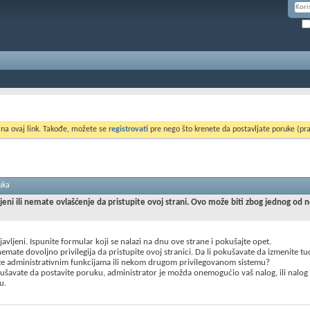
 na ovaj link. Takođe, možete se
registrovati
pre nego što krenete da postavljate poruke (pra
uka
ljeni ili nemate ovlašćenje da pristupite ovoj strani. Ovo može biti zbog jednog od 
ijavljeni. Ispunite formular koji se nalazi na dnu ove strane i pokušajte opet.
mate dovoljno privilegija da pristupite ovoj stranici. Da li pokušavate da izmenite t
te administrativnim funkcijama ili nekom drugom privilegovanom sistemu?
šavate da postavite poruku, administrator je možda onemogućio vaš nalog, ili nalog
u.