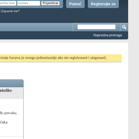
Pomoć
Registrujte se
Zapamti me?
Napredna pretraga
ćenje foruma je mnogo jednostavnije ako ste registrovani i ulogovani).
nekoliko
uđu poruku,
 čeka