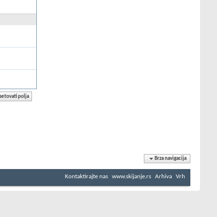
Brza navigacija
Kontaktirajte nas
www.skijanje.rs
Arhiva
Vrh