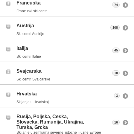
Francuska
74
Francuski ski centri
Austrija
108
Ski centri Austrije
Italija
45
Ski centri Italije
Svajcarska
18
Ski centri Svajcarske
Hrvatska
3
Skijanje u Hrvatskoj
Rusija, Poljska, Ceska,
Slovacka, Rumunija, Ukrajina,
16
Turska, Grcka
Skijanje u zemljama severne, istocne i juzne Evrope