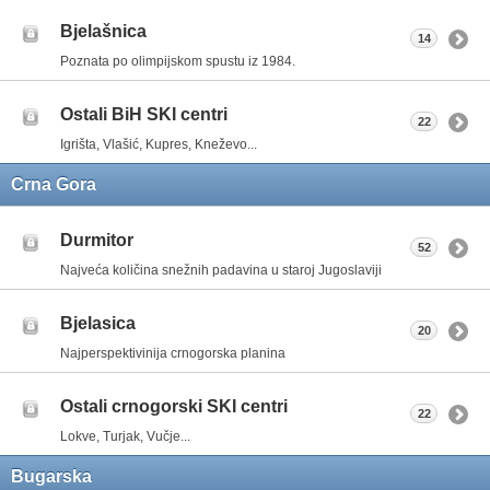
Bjelašnica
14
Poznata po olimpijskom spustu iz 1984.
Ostali BiH SKI centri
22
Igrišta, Vlašić, Kupres, Kneževo...
Crna Gora
Durmitor
52
Najveća količina snežnih padavina u staroj Jugoslaviji
Bjelasica
20
Najperspektivinija crnogorska planina
Ostali crnogorski SKI centri
22
Lokve, Turjak, Vučje...
Bugarska