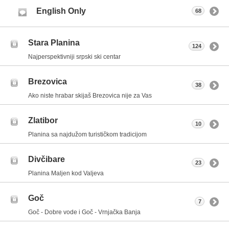
English Only
68
Stara Planina
124
Najperspektivniji srpski ski centar
Brezovica
38
Ako niste hrabar skijaš Brezovica nije za Vas
Zlatibor
10
Planina sa najdužom turističkom tradicijom
Divčibare
23
Planina Maljen kod Valjeva
Goč
7
Goč - Dobre vode i Goč - Vrnjačka Banja