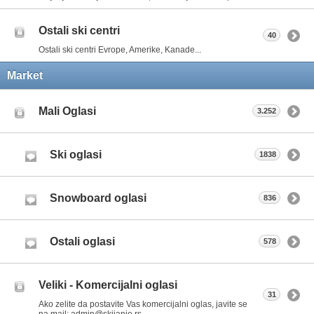
Ostali ski centri
40
Ostali ski centri Evrope, Amerike, Kanade...
Market
Mali Oglasi
3.252
Ski oglasi
1838
Snowboard oglasi
836
Ostali oglasi
578
Veliki - Komercijalni oglasi
31
Ako zelite da postavite Vas komercijalni oglas, javite se
na mail: admin@skijanje.rs