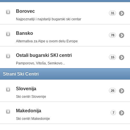
Borovec
31
Najpoznatiji i najstariji bugarski ski centar
Bansko
78
Alternativa za Alpe u ovom delu Evrope
Ostali bugarski SKI centri
15
Pamporovo, Vitoša, Semkovo...
Strani Ski Centri
Slovenija
26
Ski centri Slovenije
Makedonija
7
Ski centri Makedonije