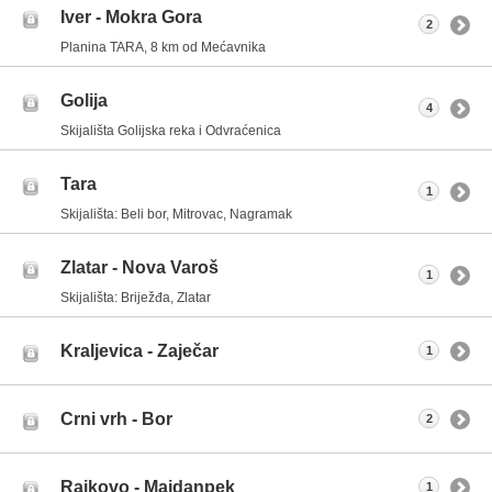
Iver - Mokra Gora
2
Planina TARA, 8 km od Mećavnika
Golija
4
Skijališta Golijska reka i Odvraćenica
Tara
1
Skijališta: Beli bor, Mitrovac, Nagramak
Zlatar - Nova Varoš
1
Skijališta: Briježđa, Zlatar
Kraljevica - Zaječar
1
Crni vrh - Bor
2
Rajkovo - Majdanpek
1