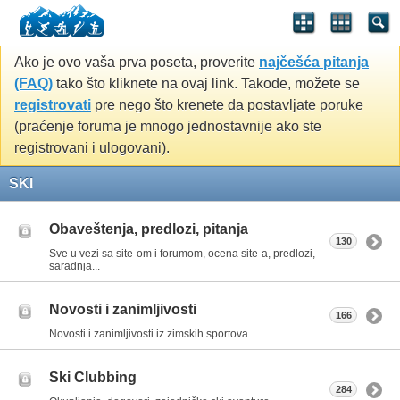
Ako je ovo vaša prva poseta, proverite
najčešća pitanja
(FAQ)
tako što kliknete na ovaj link. Takođe, možete se
registrovati
pre nego što krenete da postavljate poruke
(praćenje foruma je mnogo jednostavnije ako ste
registrovani i ulogovani).
SKI
Obaveštenja, predlozi, pitanja
130
Sve u vezi sa site-om i forumom, ocena site-a, predlozi,
saradnja...
Novosti i zanimljivosti
166
Novosti i zanimljivosti iz zimskih sportova
Ski Clubbing
284