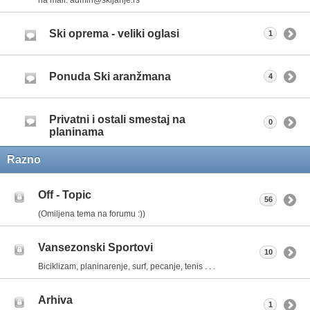
Ski oprema - veliki oglasi
1
Ponuda Ski aranžmana
4
Privatni i ostali smestaj na
0
planinama
Razno
Off - Topic
56
(Omiljena tema na forumu :))
Vansezonski Sportovi
10
Biciklizam, planinarenje, surf, pecanje, tenis . . .
Arhiva
1