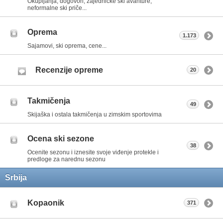
Okupljanja, dogovori, zajedničke ski avanture,
neformalne ski priče...
Oprema
1.173
Sajamovi, ski oprema, cene...
Recenzije opreme
20
Takmičenja
49
Skijaška i ostala takmičenja u zimskim sportovima
Ocena ski sezone
38
Ocenite sezonu i iznesite svoje viđenje protekle i
predloge za narednu sezonu
Srbija
Kopaonik
371