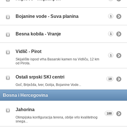
Bojanine vode - Suva planina
1
Besna kobila - Vranje
1
Vidlič - Pirot
1
Skijalište ispod vrha Basarski kamen na Vidliču, 12 km
od Pirota.
Ostali srpski SKI centri
18
Goč, Briježđa, Iver, Golija, Bojanine Vode...
Bosna i Hercegovina
Jahorina
188
Olimpijska konfiguracija terena, obilje vrlo kvalitetnog
snega...