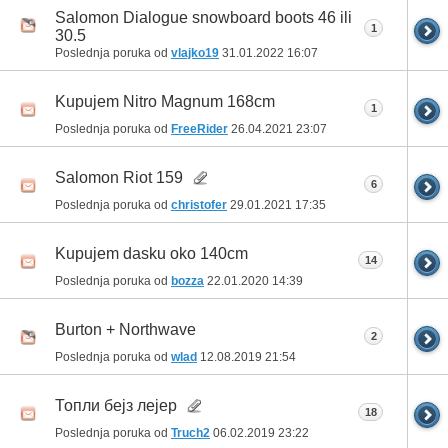
Salomon Dialogue snowboard boots 46 ili
1
30.5
Poslednja poruka od
vlajko19
31.01.2022
16:07
Kupujem Nitro Magnum 168cm
1
Poslednja poruka od
FreeRider
26.04.2021
23:07
Salomon Riot 159
6
Poslednja poruka od
christofer
29.01.2021
17:35
Kupujem dasku oko 140cm
14
Poslednja poruka od
bozza
22.01.2020
14:39
Burton + Northwave
2
Poslednja poruka od
wlad
12.08.2019
21:54
Топли бејз лејер
18
Poslednja poruka od
Truch2
06.02.2019
23:22