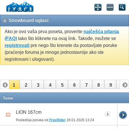
Snowboard oglasi
Ako je ovo vaša prva poseta, proverite
najčešća pitanja
(FAQ)
tako što kliknete na ovaj link. Takođe, možete se
registrovati
pre nego što krenete da postavljate poruke
(praćenje foruma je mnogo jednostavnije ako ste
registrovani i ulogovani).
1
2
3
4
5
6
7
8
9
10
11
12
13
14
15
16
17
18
19
20
Teme
21
22
23
24
25
26
LION 167cm
1
Poslednja poruka od
FreeRider
28.01.2026
13:24