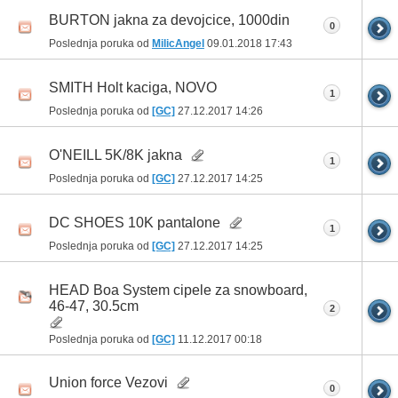
BURTON jakna za devojcice, 1000din
0
Poslednja poruka od
MilicAngel
09.01.2018
17:43
SMITH Holt kaciga, NOVO
1
Poslednja poruka od
[GC]
27.12.2017
14:26
O'NEILL 5K/8K jakna
1
Poslednja poruka od
[GC]
27.12.2017
14:25
DC SHOES 10K pantalone
1
Poslednja poruka od
[GC]
27.12.2017
14:25
HEAD Boa System cipele za snowboard,
46-47, 30.5cm
2
Poslednja poruka od
[GC]
11.12.2017
00:18
Union force Vezovi
0