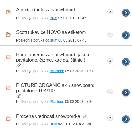
Atomic cipele za snowboard
2
Poslednja poruka od
zum
05.07.2018
11:45
Scott rukavice NOVO sa etiketom
1
Poslednja poruka od
zum
08.05.2018
07:46
Puno opreme za snowboard (jakna,
pantalone, čizme, kaciga, štitnici)
3
Poslednja poruka od
Marteen
05.03.2018
17:37
PICTURE ORGANIC ski / snowboard
pantalone 10K/10k
1
Poslednja poruka od
Marteen
05.03.2018
17:36
Procena vrednosti snowbord-a
2
Poslednja poruka od
Truch2
10.01.2018
21:20