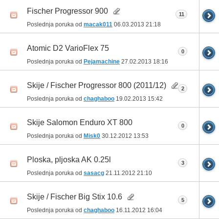
Fischer Progressor 900
11
Poslednja poruka od
macak011
06.03.2013
21:18
Atomic D2 VarioFlex 75
0
Poslednja poruka od
Pejamachine
27.02.2013
18:16
Skije / Fischer Progressor 800 (2011/12)
2
Poslednja poruka od
chaghaboo
19.02.2013
15:42
Skije Salomon Enduro XT 800
0
Poslednja poruka od
Misk0
30.12.2012
13:53
Ploska, pljoska AK 0.25l
3
Poslednja poruka od
sasacg
21.11.2012
21:10
Skije / Fischer Big Stix 10.6
5
Poslednja poruka od
chaghaboo
16.11.2012
16:04