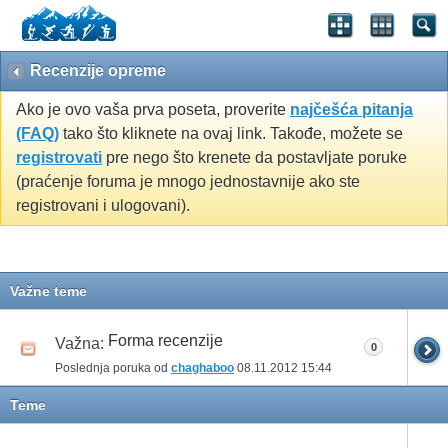
Recenzije opreme
Ako je ovo vaša prva poseta, proverite
najčešća pitanja
(FAQ)
tako što kliknete na ovaj link. Takođe, možete se
registrovati
pre nego što krenete da postavljate poruke
(praćenje foruma je mnogo jednostavnije ako ste
registrovani i ulogovani).
Važne teme
Forma recenzije
Važna:
0
Poslednja poruka od
chaghaboo
08.11.2012
15:44
Teme