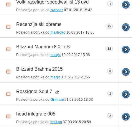
Volkl racetiger speedwall sl 13 uvo
1
Poslednja poruka od
ivancar
07.01.2018
15:42
Recenzija ski opreme
25
Poslednja poruka od
markoko
10.03.2017
18:55
Blizzard Magnum 8.0 Ti S
18
Poslednja poruka od
magic
19.02.2017
15:08
Blizzard Brahma 2015
8
Poslednja poruka od
magic
18.02.2017
21:55
Rossignol Soul 7
1
Poslednja poruka od
Grimani
21.03.2016
13:03
head integrale 005
2
Poslednja poruka od
stekan
07.03.2015
20:59