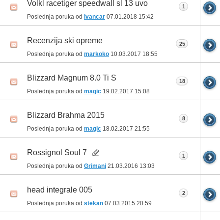
Volkl racetiger speedwall sl 13 uvo
1
Poslednja poruka od
ivancar
07.01.2018
15:42
Recenzija ski opreme
25
Poslednja poruka od
markoko
10.03.2017
18:55
Blizzard Magnum 8.0 Ti S
18
Poslednja poruka od
magic
19.02.2017
15:08
Blizzard Brahma 2015
8
Poslednja poruka od
magic
18.02.2017
21:55
Rossignol Soul 7
1
Poslednja poruka od
Grimani
21.03.2016
13:03
head integrale 005
2
Poslednja poruka od
stekan
07.03.2015
20:59