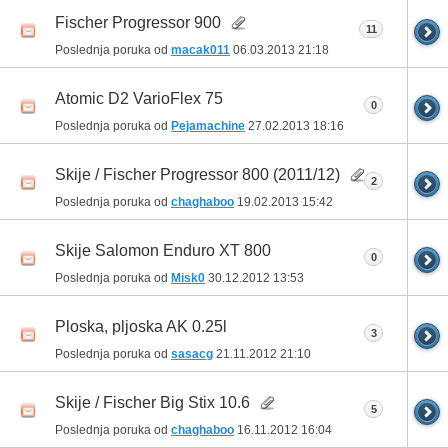
Fischer Progressor 900
11
Poslednja poruka od
macak011
06.03.2013
21:18
Atomic D2 VarioFlex 75
0
Poslednja poruka od
Pejamachine
27.02.2013
18:16
Skije / Fischer Progressor 800 (2011/12)
2
Poslednja poruka od
chaghaboo
19.02.2013
15:42
Skije Salomon Enduro XT 800
0
Poslednja poruka od
Misk0
30.12.2012
13:53
Ploska, pljoska AK 0.25l
3
Poslednja poruka od
sasacg
21.11.2012
21:10
Skije / Fischer Big Stix 10.6
5
Poslednja poruka od
chaghaboo
16.11.2012
16:04