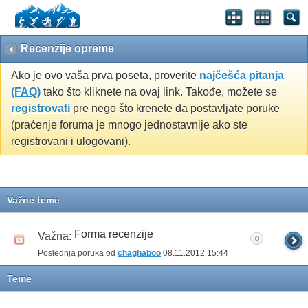
Recenzije opreme
Ako je ovo vaša prva poseta, proverite
najčešća pitanja
(FAQ)
tako što kliknete na ovaj link. Takođe, možete se
registrovati
pre nego što krenete da postavljate poruke
(praćenje foruma je mnogo jednostavnije ako ste
registrovani i ulogovani).
Važne teme
Forma recenzije
Važna:
0
Poslednja poruka od
chaghaboo
08.11.2012
15:44
Teme