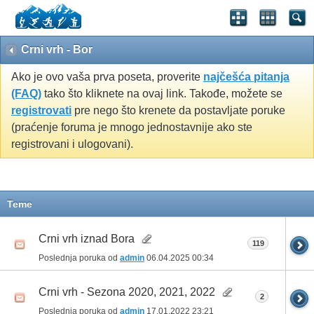
Crni vrh - Bor
Ako je ovo vaša prva poseta, proverite
najčešća pitanja
(FAQ)
tako što kliknete na ovaj link. Takođe, možete se
registrovati
pre nego što krenete da postavljate poruke
(praćenje foruma je mnogo jednostavnije ako ste
registrovani i ulogovani).
Teme
Crni vrh iznad Bora
119
Poslednja poruka od
admin
06.04.2025
00:34
Crni vrh - Sezona 2020, 2021, 2022
2
Poslednja poruka od
admin
17.01.2022
23:21