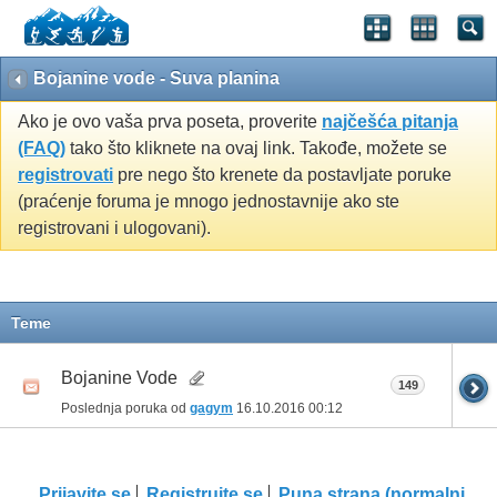
Bojanine vode - Suva planina
Ako je ovo vaša prva poseta, proverite
najčešća pitanja
(FAQ)
tako što kliknete na ovaj link. Takođe, možete se
registrovati
pre nego što krenete da postavljate poruke
(praćenje foruma je mnogo jednostavnije ako ste
registrovani i ulogovani).
Teme
Bojanine Vode
149
Poslednja poruka od
gagym
16.10.2016
00:12
Prijavite se
Registrujte se
Puna strana (normalni