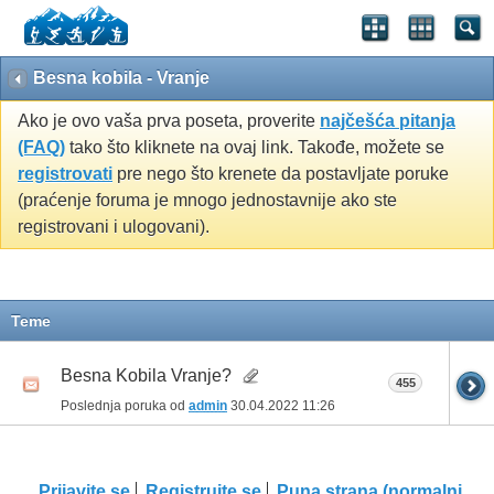
Besna kobila - Vranje
Ako je ovo vaša prva poseta, proverite
najčešća pitanja
(FAQ)
tako što kliknete na ovaj link. Takođe, možete se
registrovati
pre nego što krenete da postavljate poruke
(praćenje foruma je mnogo jednostavnije ako ste
registrovani i ulogovani).
Teme
Besna Kobila Vranje?
455
Poslednja poruka od
admin
30.04.2022
11:26
Prijavite se
Registrujte se
Puna strana (normalni