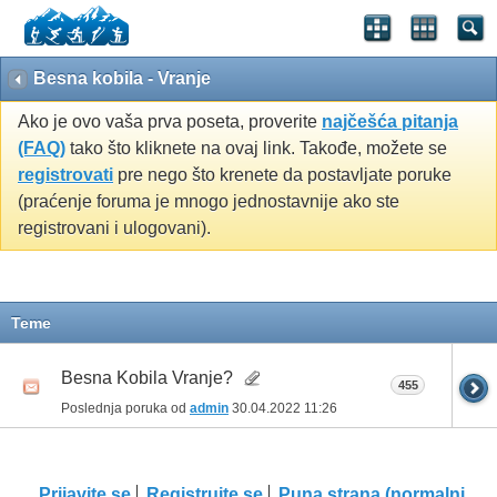
Besna kobila - Vranje
Ako je ovo vaša prva poseta, proverite
najčešća pitanja
(FAQ)
tako što kliknete na ovaj link. Takođe, možete se
registrovati
pre nego što krenete da postavljate poruke
(praćenje foruma je mnogo jednostavnije ako ste
registrovani i ulogovani).
Teme
Besna Kobila Vranje?
455
Poslednja poruka od
admin
30.04.2022
11:26
Prijavite se
Registrujte se
Puna strana (normalni