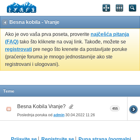
Besna kobila - Vranje
Ako je ovo vaša prva poseta, proverite
najčešća pitanja
(FAQ)
tako što kliknete na ovaj link. Takođe, možete se
registrovati
pre nego što krenete da postavljate poruke
(praćenje foruma je mnogo jednostavnije ako ste
registrovani i ulogovani).
Teme
Besna Kobila Vranje?
455
Poslednja poruka od
admin
30.04.2022
11:26
Prijavite se
Registrujte se
Puna strana (normalni