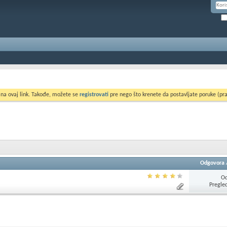
 na ovaj link. Takođe, možete se
registrovati
pre nego što krenete da postavljate poruke (pra
Odgovora
Od
Pregle