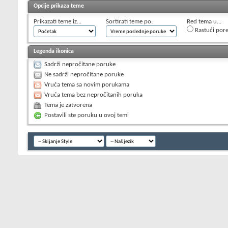
Opcije prikaza teme
Prikazati teme iz...
Sortirati teme po:
Red tema u...
Rastući por
Legenda ikonica
Sadrži nepročitane poruke
Ne sadrži nepročitane poruke
Vruća tema sa novim porukama
Vruća tema bez nepročitanih poruka
Tema je zatvorena
Postavili ste poruku u ovoj temi