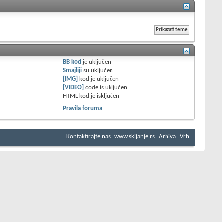
BB kod
je
uključen
Smajliji
su
uključen
[IMG]
kod je
uključen
[VIDEO]
code is
uključen
HTML kod je
isključen
Pravila foruma
Kontaktirajte nas
www.skijanje.rs
Arhiva
Vrh