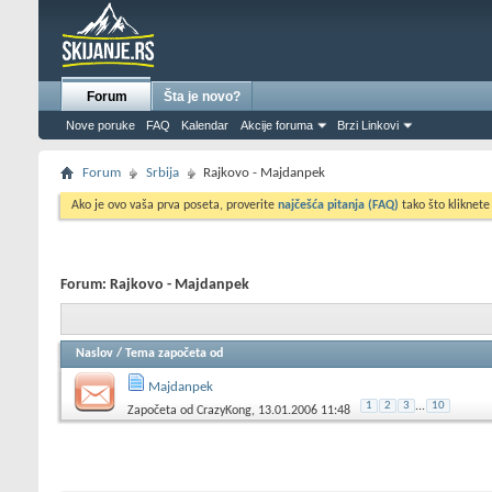
Forum
Šta je novo?
Nove poruke
FAQ
Kalendar
Akcije foruma
Brzi Linkovi
Forum
Srbija
Rajkovo - Majdanpek
Ako je ovo vaša prva poseta, proverite
najčešća pitanja (FAQ)
tako što kliknete
Forum:
Rajkovo - Majdanpek
Naslov
/
Tema započeta od
Majdanpek
1
2
3
...
10
Započeta od
CrazyKong
, 13.01.2006 11:48