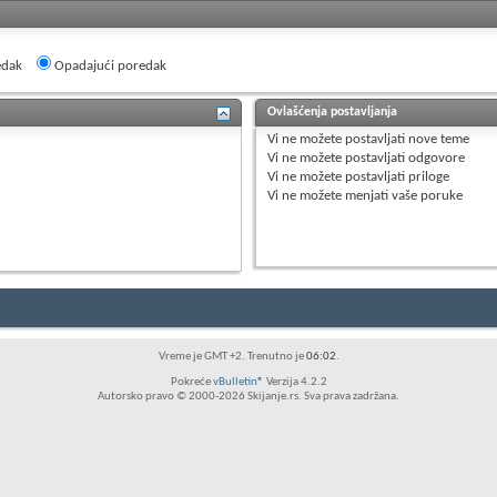
edak
Opadajući poredak
Ovlašćenja postavljanja
Vi
ne možete
postavljati nove teme
Vi
ne možete
postavljati odgovore
Vi
ne možete
postavljati priloge
Vi
ne možete
menjati vaše poruke
Vreme je GMT +2. Trenutno je
06:02
.
Pokreće
vBulletin®
Verzija 4.2.2
Autorsko pravo © 2000-2026 Skijanje.rs. Sva prava zadržana.