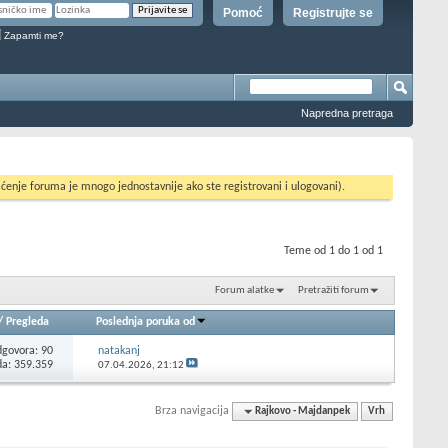
Pomoć
Registrujte se
Zapamti me?
Napredna pretraga
ćenje foruma je mnogo jednostavnije ako ste registrovani i ulogovani).
Teme od 1 do 1 od 1
Forum alatke
Pretražiti forum
/
Pregleda
Poslednja poruka od
govora:
90
natakanj
da: 359.359
07.04.2026,
21:12
Brza navigacija
Rajkovo - Majdanpek
Vrh