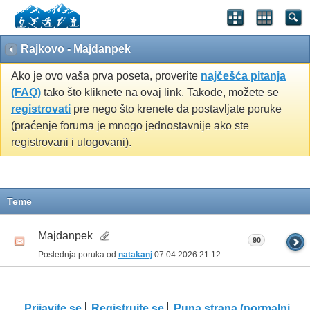
Rajkovo - Majdanpek
Ako je ovo vaša prva poseta, proverite
najčešća pitanja
(FAQ)
tako što kliknete na ovaj link. Takođe, možete se
registrovati
pre nego što krenete da postavljate poruke
(praćenje foruma je mnogo jednostavnije ako ste
registrovani i ulogovani).
Teme
Majdanpek
90
Poslednja poruka od
natakanj
07.04.2026
21:12
Prijavite se
Registrujte se
Puna strana (normalni