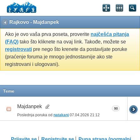
Rajkovo - Majdanpek
Ako je ovo vaša prva poseta, proverite
najčešća pitanja
(FAQ)
tako što kliknete na ovaj link. Takođe, možete se
registrovati
pre nego što krenete da postavljate poruke
(praćenje foruma je mnogo jednostavnije ako ste
registrovani i ulogovani).
Teme
Majdanpek
90
Poslednja poruka od
natakanj
07.04.2026
21:12
Prijavite se
Registrujte se
Puna strana (normalni