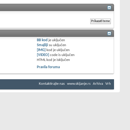
BB kod
je
uključen
Smajliji
su
uključen
[IMG]
kod je
uključen
[VIDEO]
code is
uključen
HTML kod je
isključen
Pravila foruma
Kontaktirajte nas
www.skijanje.rs
Arhiva
Vrh