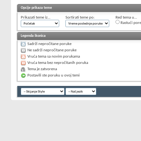
Opcije prikaza teme
Prikazati teme iz...
Sortirati teme po:
Red tema u...
Rastući por
Legenda ikonica
Sadrži nepročitane poruke
Ne sadrži nepročitane poruke
Vruća tema sa novim porukama
Vruća tema bez nepročitanih poruka
Tema je zatvorena
Postavili ste poruku u ovoj temi