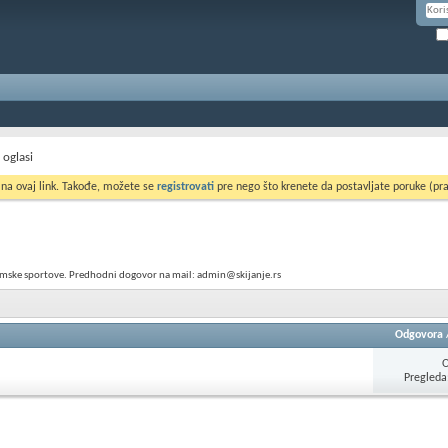
 oglasi
 na ovaj link. Takođe, možete se
registrovati
pre nego što krenete da postavljate poruke (pra
zimske sportove. Predhodni dogovor na mail: admin@skijanje.rs
Odgovora
Pregleda