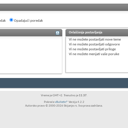
edak
Opadajući poredak
Ovlašćenja postavljanja
Vi
ne možete
postavljati nove teme
Vi
ne možete
postavljati odgovore
Vi
ne možete
postavljati priloge
Vi
ne možete
menjati vaše poruke
Vreme je GMT +2. Trenutno je
11:37
.
Pokreće
vBulletin®
Verzija 4.2.2
Autorsko pravo © 2000-2026 Skijanje.rs. Sva prava zadržana.