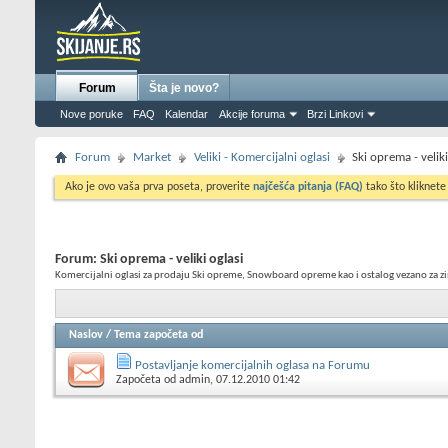
Forum
Šta je novo?
Nove poruke
FAQ
Kalendar
Akcije foruma
Brzi Linkovi
Forum
Market
Veliki - Komercijalni oglasi
Ski oprema - veliki
Ako je ovo vaša prva poseta, proverite
najčešća pitanja (FAQ)
tako što kliknete
Forum:
Ski oprema - veliki oglasi
Komercijalni oglasi za prodaju Ski opreme, Snowboard opreme kao i ostalog vezano za 
Naslov
/
Tema započeta od
Postavljanje komercijalnih oglasa na Forumu
Započeta od
admin
, 07.12.2010 01:42