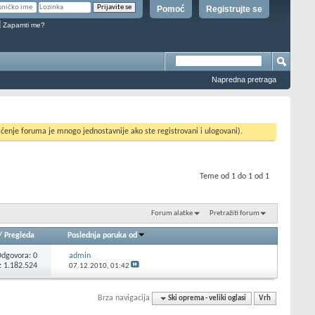
Pomoć
Registrujte se
Zapamti me?
Napredna pretraga
ćenje foruma je mnogo jednostavnije ako ste registrovani i ulogovani).
Teme od 1 do 1 od 1
Forum alatke
Pretražiti forum
/
Pregleda
Poslednja poruka od
Odgovora:
0
admin
: 1.182.524
07.12.2010,
01:42
Brza navigacija
Ski oprema - veliki oglasi
Vrh