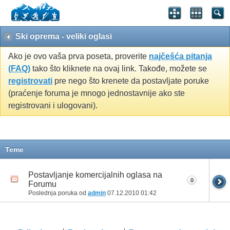
Ski oprema - veliki oglasi
Ako je ovo vaša prva poseta, proverite
najčešća pitanja
(FAQ)
tako što kliknete na ovaj link. Takođe, možete se
registrovati
pre nego što krenete da postavljate poruke
(praćenje foruma je mnogo jednostavnije ako ste
registrovani i ulogovani).
Teme
Postavljanje komercijalnih oglasa na
0
Forumu
Poslednja poruka od
admin
07.12.2010
01:42