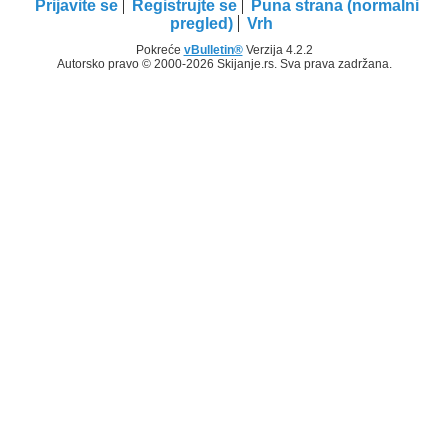
Prijavite se
Registrujte se
Puna strana (normalni
pregled)
Vrh
Pokreće
vBulletin®
Verzija 4.2.2
Autorsko pravo © 2000-2026 Skijanje.rs. Sva prava zadržana.