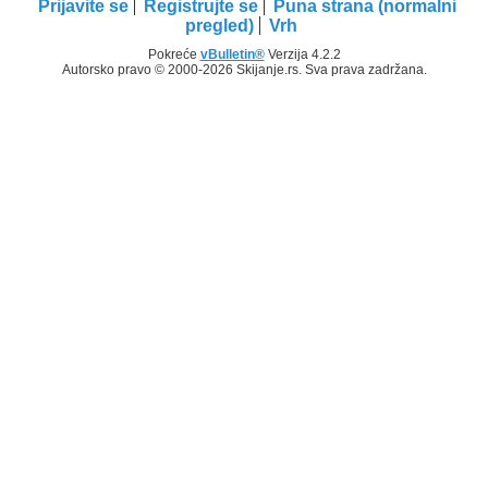
Prijavite se
Registrujte se
Puna strana (normalni
pregled)
Vrh
Pokreće
vBulletin®
Verzija 4.2.2
Autorsko pravo © 2000-2026 Skijanje.rs. Sva prava zadržana.