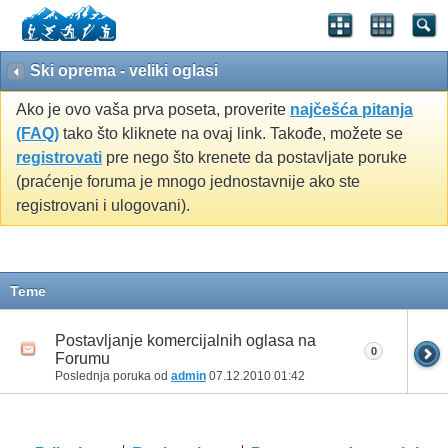
Ski oprema - veliki oglasi
Ako je ovo vaša prva poseta, proverite
najčešća pitanja
(FAQ)
tako što kliknete na ovaj link. Takođe, možete se
registrovati
pre nego što krenete da postavljate poruke
(praćenje foruma je mnogo jednostavnije ako ste
registrovani i ulogovani).
Teme
Postavljanje komercijalnih oglasa na
0
Forumu
Poslednja poruka od
admin
07.12.2010
01:42