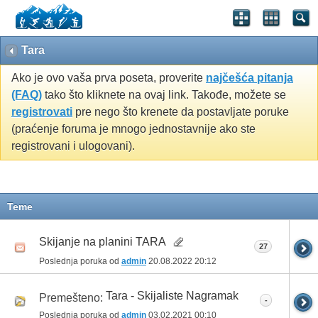
Tara
Ako je ovo vaša prva poseta, proverite
najčešća pitanja
(FAQ)
tako što kliknete na ovaj link. Takođe, možete se
registrovati
pre nego što krenete da postavljate poruke
(praćenje foruma je mnogo jednostavnije ako ste
registrovani i ulogovani).
Teme
Skijanje na planini TARA
27
Poslednja poruka od
admin
20.08.2022
20:12
Tara - Skijaliste Nagramak
Premešteno:
-
Poslednja poruka od
admin
03.02.2021
00:10