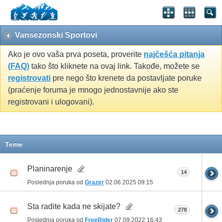
Vansezonski Sportovi
Ako je ovo vaša prva poseta, proverite
najčešća pitanja
(FAQ)
tako što kliknete na ovaj link. Takođe, možete se
registrovati
pre nego što krenete da postavljate poruke
(praćenje foruma je mnogo jednostavnije ako ste
registrovani i ulogovani).
Teme
Planinarenje
14
Poslednja poruka od
Grazer
02.06.2025
09:15
Sta radite kada ne skijate?
278
Poslednja poruka od
FreeRider
07.09.2022
16:43