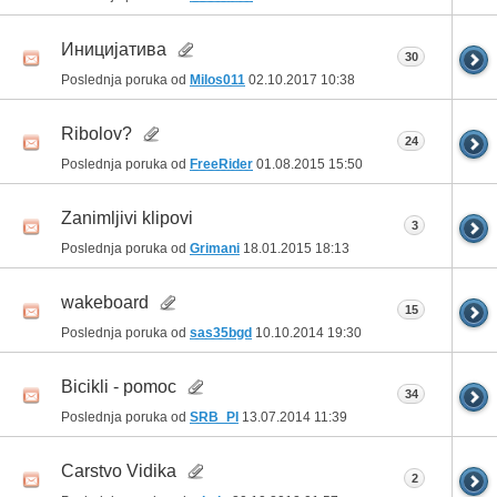
Иницијатива
30
Poslednja poruka od
Milos011
02.10.2017
10:38
Ribolov?
24
Poslednja poruka od
FreeRider
01.08.2015
15:50
Zanimljivi klipovi
3
Poslednja poruka od
Grimani
18.01.2015
18:13
wakeboard
15
Poslednja poruka od
sas35bgd
10.10.2014
19:30
Bicikli - pomoc
34
Poslednja poruka od
SRB_PI
13.07.2014
11:39
Carstvo Vidika
2