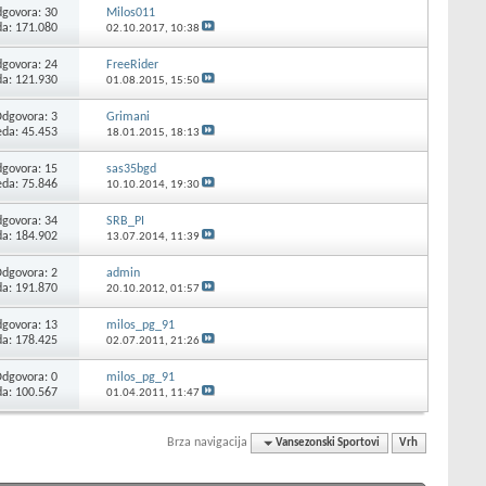
govora:
30
Milos011
da: 171.080
02.10.2017,
10:38
govora:
24
FreeRider
da: 121.930
01.08.2015,
15:50
Odgovora:
3
Grimani
eda: 45.453
18.01.2015,
18:13
govora:
15
sas35bgd
eda: 75.846
10.10.2014,
19:30
govora:
34
SRB_PI
da: 184.902
13.07.2014,
11:39
Odgovora:
2
admin
da: 191.870
20.10.2012,
01:57
govora:
13
milos_pg_91
da: 178.425
02.07.2011,
21:26
Odgovora:
0
milos_pg_91
da: 100.567
01.04.2011,
11:47
Brza navigacija
Vansezonski Sportovi
Vrh