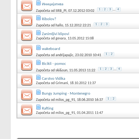
Иницијатива
1
2
3
...
4
Započeta od
SRB_PI
, 07.12.2012 03:02
Ribolov?
1
2
3
Započeta od
hallo
, 15.12.2012 22:21
Zanimljivi klipovi
Započeta od
gevara
, 13.05.2012 15:08
wakeboard
1
2
Započeta od
andrijapajic
, 23.02.2010 10:41
Bicikli - pomoc
1
2
3
...
4
Započeta od
ski&sun
, 11.05.2013 11:22
Carstvo Vidika
Započeta od
Grimani
, 18.10.2012 11:37
Bungy Jumping - Montenegro
1
2
Započeta od
milos_pg_91
, 18.06.2010 16:37
Rafting
Započeta od
milos_pg_91
, 01.04.2011 11:47