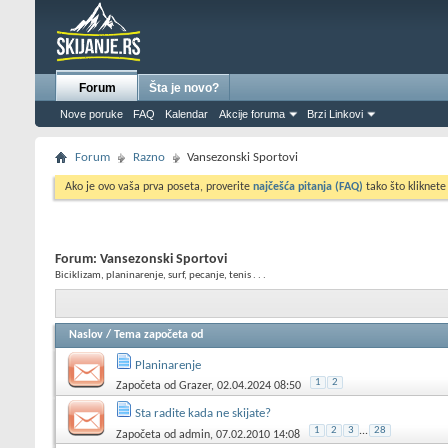
Forum
Šta je novo?
Nove poruke
FAQ
Kalendar
Akcije foruma
Brzi Linkovi
Forum
Razno
Vansezonski Sportovi
Ako je ovo vaša prva poseta, proverite
najčešća pitanja (FAQ)
tako što kliknete
Forum:
Vansezonski Sportovi
Biciklizam, planinarenje, surf, pecanje, tenis . . .
Naslov
/
Tema započeta od
Planinarenje
1
2
Započeta od
Grazer
, 02.04.2024 08:50
Sta radite kada ne skijate?
1
2
3
...
28
Započeta od
admin
, 07.02.2010 14:08