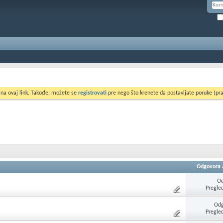
 na ovaj link. Takođe, možete se
registrovati
pre nego što krenete da postavljate poruke (pra
Odgovora
Od
Pregle
Odg
Pregle