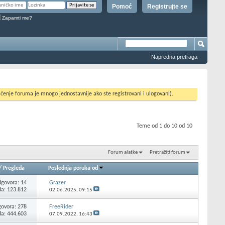
Pomoć
Registrujte se
Zapamti me?
Napredna pretraga
ćenje foruma je mnogo jednostavnije ako ste registrovani i ulogovani).
Teme od 1 do 10 od 10
Forum alatke
Pretražiti forum
/
Pregleda
Poslednja poruka od
govora:
14
Grazer
da: 123.812
02.06.2025,
09:15
ovora:
278
FreeRider
da: 444.603
07.09.2022,
16:43