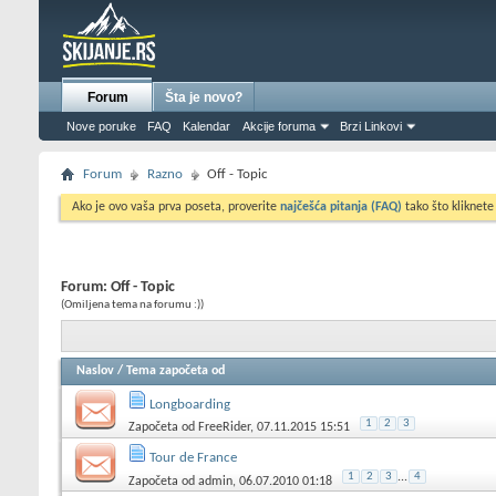
Forum
Šta je novo?
Nove poruke
FAQ
Kalendar
Akcije foruma
Brzi Linkovi
Forum
Razno
Off - Topic
Ako je ovo vaša prva poseta, proverite
najčešća pitanja (FAQ)
tako što kliknete
Forum:
Off - Topic
(Omiljena tema na forumu :))
Naslov
/
Tema započeta od
Longboarding
1
2
3
Započeta od
FreeRider
, 07.11.2015 15:51
Tour de France
1
2
3
...
4
Započeta od
admin
, 06.07.2010 01:18