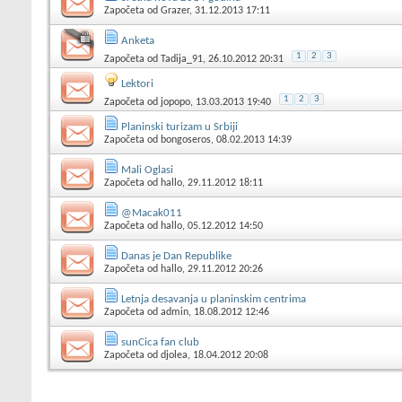
Započeta od
Grazer
, 31.12.2013 17:11
Anketa
1
2
3
Započeta od
Tadija_91
, 26.10.2012 20:31
Lektori
1
2
3
Započeta od
jopopo
, 13.03.2013 19:40
Planinski turizam u Srbiji
Započeta od
bongoseros
, 08.02.2013 14:39
Mali Oglasi
Započeta od
hallo
, 29.11.2012 18:11
@Macak011
Započeta od
hallo
, 05.12.2012 14:50
Danas je Dan Republike
Započeta od
hallo
, 29.11.2012 20:26
Letnja desavanja u planinskim centrima
Započeta od
admin
, 18.08.2012 12:46
sunCica fan club
Započeta od
djolea
, 18.04.2012 20:08