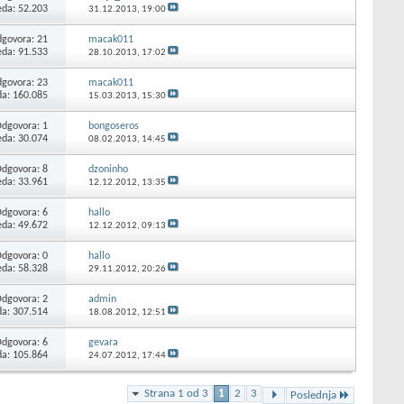
eda: 52.203
31.12.2013,
19:00
govora:
21
macak011
eda: 91.533
28.10.2013,
17:02
govora:
23
macak011
da: 160.085
15.03.2013,
15:30
Odgovora:
1
bongoseros
eda: 30.074
08.02.2013,
14:45
Odgovora:
8
dzoninho
eda: 33.961
12.12.2012,
13:35
Odgovora:
6
hallo
eda: 49.672
12.12.2012,
09:13
Odgovora:
0
hallo
eda: 58.328
29.11.2012,
20:26
Odgovora:
2
admin
da: 307.514
18.08.2012,
12:51
Odgovora:
6
gevara
da: 105.864
24.07.2012,
17:44
Strana 1 od 3
1
2
3
Poslednja