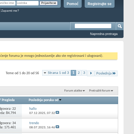
Pomoć
Registrujte se
Zapamti me?
Napredna pretraga
ćenje foruma je mnogo jednostavnije ako ste registrovani i ulogovani).
Strana 1 od 3
1
2
3
Teme od 1 do 20 od 56
Poslednja
Forum alatke
Pretražiti forum
/
Pregleda
Poslednja poruka od
govora:
22
hallo
eda: 84.794
07.12.2025,
07:32
govora:
34
trendo
da: 175.461
08.07.2023,
16:46