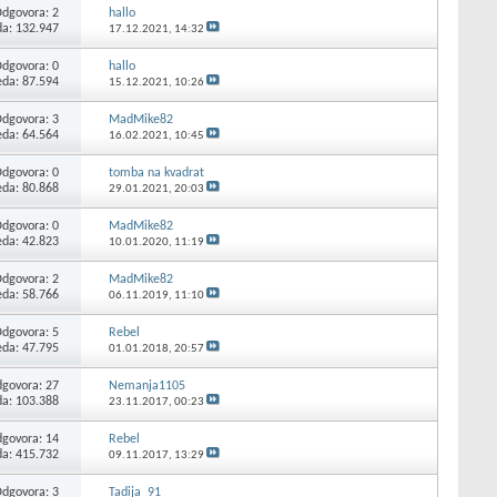
Odgovora:
2
hallo
da: 132.947
17.12.2021,
14:32
Odgovora:
0
hallo
eda: 87.594
15.12.2021,
10:26
Odgovora:
3
MadMike82
eda: 64.564
16.02.2021,
10:45
Odgovora:
0
tomba na kvadrat
eda: 80.868
29.01.2021,
20:03
Odgovora:
0
MadMike82
eda: 42.823
10.01.2020,
11:19
Odgovora:
2
MadMike82
eda: 58.766
06.11.2019,
11:10
Odgovora:
5
Rebel
eda: 47.795
01.01.2018,
20:57
govora:
27
Nemanja1105
da: 103.388
23.11.2017,
00:23
govora:
14
Rebel
da: 415.732
09.11.2017,
13:29
Odgovora:
3
Tadija_91