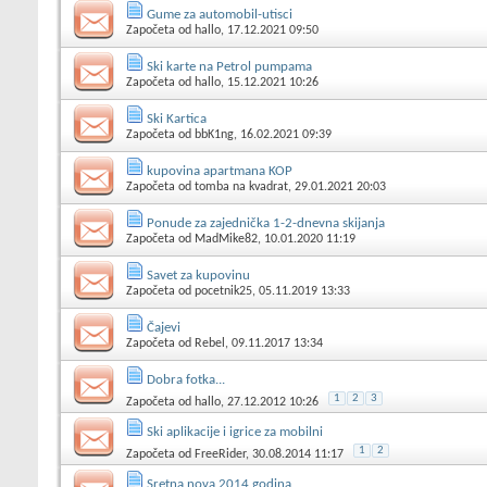
Gume za automobil-utisci
Započeta od
hallo
, 17.12.2021 09:50
Ski karte na Petrol pumpama
Započeta od
hallo
, 15.12.2021 10:26
Ski Kartica
Započeta od
bbK1ng
, 16.02.2021 09:39
kupovina apartmana KOP
Započeta od
tomba na kvadrat
, 29.01.2021 20:03
Ponude za zajednička 1-2-dnevna skijanja
Započeta od
MadMike82
, 10.01.2020 11:19
Savet za kupovinu
Započeta od
pocetnik25
, 05.11.2019 13:33
Čajevi
Započeta od
Rebel
, 09.11.2017 13:34
Dobra fotka...
1
2
3
Započeta od
hallo
, 27.12.2012 10:26
Ski aplikacije i igrice za mobilni
1
2
Započeta od
FreeRider
, 30.08.2014 11:17
Sretna nova 2014 godina