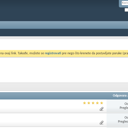
 na ovaj link. Takođe, možete se
registrovati
pre nego što krenete da postavljate poruke (pra
Odgovora
Od
Pregl
Od
Pregle