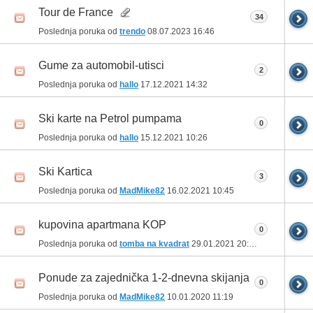
Tour de France
34
Poslednja poruka od
trendo
08.07.2023
16:46
Gume za automobil-utisci
2
Poslednja poruka od
hallo
17.12.2021
14:32
Ski karte na Petrol pumpama
0
Poslednja poruka od
hallo
15.12.2021
10:26
Ski Kartica
3
Poslednja poruka od
MadMike82
16.02.2021
10:45
kupovina apartmana KOP
0
Poslednja poruka od
tomba na kvadrat
29.01.2021
20:03
Ponude za zajednička 1-2-dnevna skijanja
0
Poslednja poruka od
MadMike82
10.01.2020
11:19