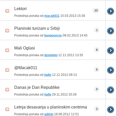
Lektori
23
Poslednja poruka od
macak011
15.03.2013
15:30
Planinski turizam u Srbiji
1
Poslednja poruka od
bongoseros
08.02.2013
14:45
Mali Oglasi
8
Poslednja poruka od
dzoninho
12.12.2012
13:35
@Macak011
6
Poslednja poruka od
hallo
12.12.2012
09:13
Danas je Dan Republike
0
Poslednja poruka od
hallo
29.11.2012
20:26
Letnja desavanja u planinskim centrima
2
Poslednja poruka od
admin
18.08.2012
12:51