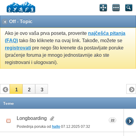
Off - Topic
Ako je ovo vaša prva poseta, proverite
najčešća pitanja
(FAQ)
tako što kliknete na ovaj link. Takođe, možete se
registrovati
pre nego što krenete da postavljate poruke
(praćenje foruma je mnogo jednostavnije ako ste
registrovani i ulogovani).
1
2
3
Teme
Longboarding
22
Poslednja poruka od
hallo
07.12.2025
07:32