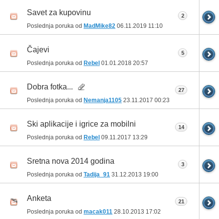
Savet za kupovinu
2
Poslednja poruka od
MadMike82
06.11.2019
11:10
Čajevi
5
Poslednja poruka od
Rebel
01.01.2018
20:57
Dobra fotka...
27
Poslednja poruka od
Nemanja1105
23.11.2017
00:23
Ski aplikacije i igrice za mobilni
14
Poslednja poruka od
Rebel
09.11.2017
13:29
Sretna nova 2014 godina
3
Poslednja poruka od
Tadija_91
31.12.2013
19:00
Anketa
21
Poslednja poruka od
macak011
28.10.2013
17:02