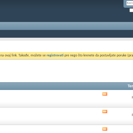
 na ovaj link. Takođe, možete se
registrovati
pre nego što krenete da postavljate poruke (pra
Te
Pogledati
RSS
feed
ovog
Pogledati
foruma
RSS
feed
ovog
Pogledati
foruma