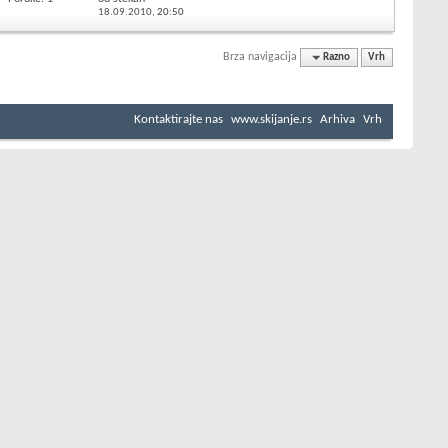
18.09.2010,
20:50
Brza navigacija
Razno
Vrh
Kontaktirajte nas
www.skijanje.rs
Arhiva
Vrh