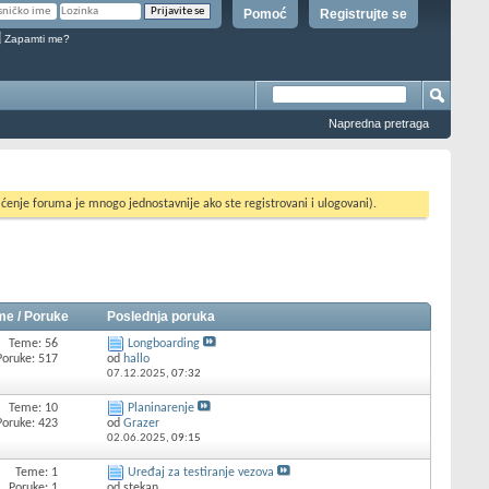
Pomoć
Registrujte se
Zapamti me?
Napredna pretraga
ćenje foruma je mnogo jednostavnije ako ste registrovani i ulogovani).
me / Poruke
Poslednja poruka
Teme: 56
Longboarding
Poruke: 517
od
hallo
07.12.2025,
07:32
Teme: 10
Planinarenje
Poruke: 423
od
Grazer
02.06.2025,
09:15
Teme: 1
Uređaj za testiranje vezova
Poruke: 1
od stekan