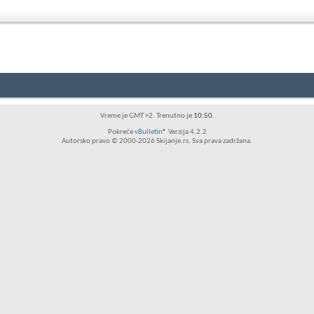
RSS
feed
ovog
foruma
Vreme je GMT +2. Trenutno je
10:50
.
Pokreće
vBulletin®
Verzija 4.2.2
Autorsko pravo © 2000-2026 Skijanje.rs. Sva prava zadržana.