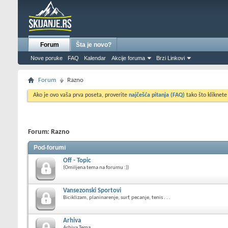
Forum
Šta je novo?
Nove poruke
FAQ
Kalendar
Akcije foruma
Brzi Linkovi
Forum
Razno
Ako je ovo vaša prva poseta, proverite
najčešća pitanja (FAQ)
tako što kliknete
Forum:
Razno
Pod-forumi
Off - Topic
(Omiljena tema na forumu :))
Vansezonski Sportovi
Biciklizam, planinarenje, surf, pecanje, tenis . . .
Arhiva
Arhiva Tema