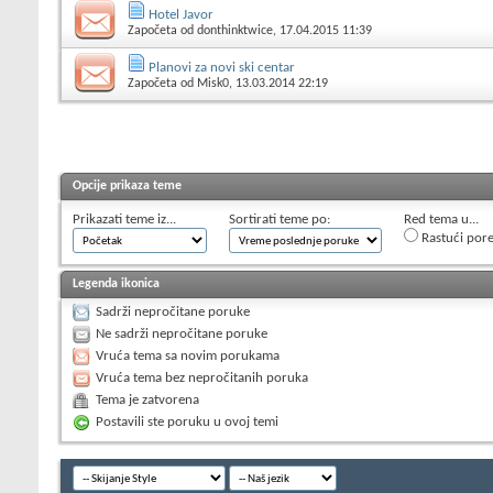
Hotel Javor
Započeta od
donthinktwice
, 17.04.2015 11:39
Planovi za novi ski centar
Započeta od
Misk0
, 13.03.2014 22:19
Opcije prikaza teme
Prikazati teme iz...
Sortirati teme po:
Red tema u...
Rastući por
Legenda ikonica
Sadrži nepročitane poruke
Ne sadrži nepročitane poruke
Vruća tema sa novim porukama
Vruća tema bez nepročitanih poruka
Tema je zatvorena
Postavili ste poruku u ovoj temi