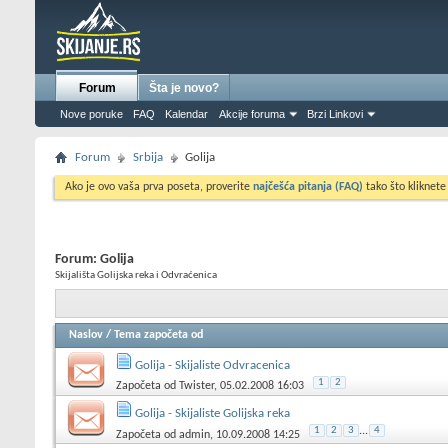
Forum
Šta je novo?
Nove poruke
FAQ
Kalendar
Akcije foruma
Brzi Linkovi
Forum
Srbija
Golija
Ako je ovo vaša prva poseta, proverite
najčešća pitanja (FAQ)
tako što kliknete
Forum:
Golija
Skijališta Golijska reka i Odvraćenica
Naslov
/
Tema započeta od
Golija - Skijaliste Odvracenica
1
2
Započeta od
Twister
, 05.02.2008 16:03
Golija - Skijaliste Golijska reka
1
2
3
...
4
Započeta od
admin
, 10.09.2008 14:25