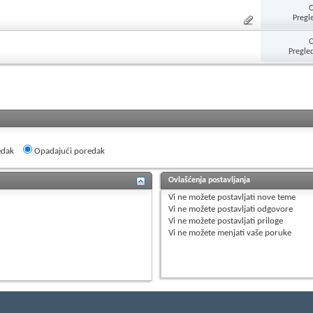
Pregl
Pregle
edak
Opadajući poredak
Ovlašćenja postavljanja
Vi
ne možete
postavljati nove teme
Vi
ne možete
postavljati odgovore
Vi
ne možete
postavljati priloge
Vi
ne možete
menjati vaše poruke