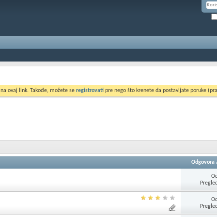
 na ovaj link. Takođe, možete se
registrovati
pre nego što krenete da postavljate poruke (pra
Odgovora
Od
Pregle
Od
Pregle