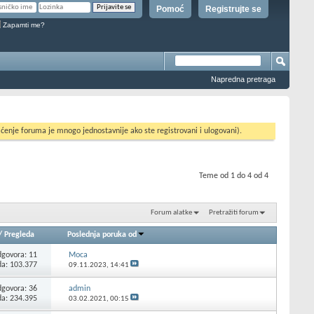
Pomoć
Registrujte se
Zapamti me?
Napredna pretraga
ćenje foruma je mnogo jednostavnije ako ste registrovani i ulogovani).
Teme od 1 do 4 od 4
Forum alatke
Pretražiti forum
/
Pregleda
Poslednja poruka od
govora:
11
Moca
da: 103.377
09.11.2023,
14:41
govora:
36
admin
da: 234.395
03.02.2021,
00:15