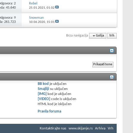
Odgovora:
2
Rebel
eda: 45.640
25.01.2021,
01:02
Odgovora:
9
Snowman
da: 261.723
10.06.2020,
15:01
Brza navigacija
Golija
Vrh
BB kod
je
uključen
Smajliji
su
uključen
[IMG]
kod je
uključen
[VIDEO]
code is
uključen
HTML kod je
isključen
Pravila foruma
Kontaktirajte nas
www.skijanje.rs
Arhiva
Vrh