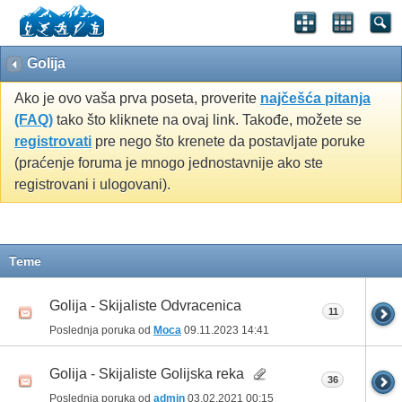
Golija
Ako je ovo vaša prva poseta, proverite
najčešća pitanja
(FAQ)
tako što kliknete na ovaj link. Takođe, možete se
registrovati
pre nego što krenete da postavljate poruke
(praćenje foruma je mnogo jednostavnije ako ste
registrovani i ulogovani).
Teme
Golija - Skijaliste Odvracenica
11
Poslednja poruka od
Moca
09.11.2023
14:41
Golija - Skijaliste Golijska reka
36
Poslednja poruka od
admin
03.02.2021
00:15