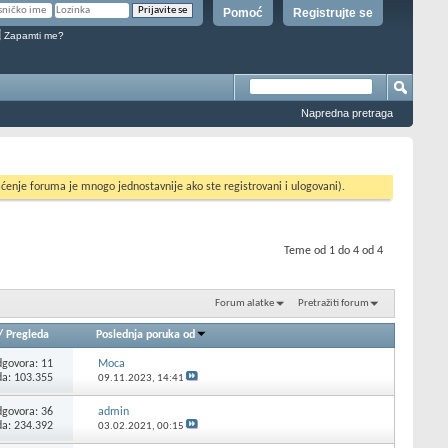
Pomoć
Registrujte se
Zapamti me?
Napredna pretraga
ćenje foruma je mnogo jednostavnije ako ste registrovani i ulogovani).
Teme od 1 do 4 od 4
Forum alatke
Pretražiti forum
/
Pregleda
Poslednja poruka od
govora:
11
Moca
da: 103.355
09.11.2023,
14:41
govora:
36
admin
da: 234.392
03.02.2021,
00:15