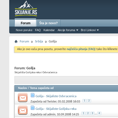
Forum
Šta je novo?
Nove poruke
FAQ
Kalendar
Akcije foruma
Brzi Linkovi
Forum
Srbija
Golija
Ako je ovo vaša prva poseta, proverite
najčešća pitanja (FAQ)
tako što kliknete
Forum:
Golija
Skijališta Golijska reka i Odvraćenica
Naslov
/
Tema započeta od
Golija - Skijaliste Odvracenica
1
2
Započeta od
Twister
, 05.02.2008 16:03
Golija - Skijaliste Golijska reka
1
2
3
...
4
Započeta od
admin
, 10.09.2008 14:25