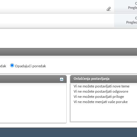
Pregl
Pregle
edak
Opadajući poredak
Ovlašćenja postavljanja
Vi
ne možete
postavljati nove teme
Vi
ne možete
postavljati odgovore
Vi
ne možete
postavljati priloge
Vi
ne možete
menjati vaše poruke