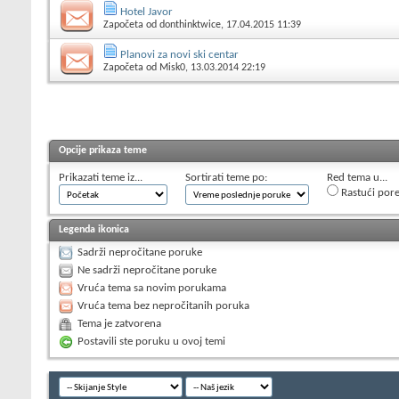
Hotel Javor
Započeta od
donthinktwice
, 17.04.2015 11:39
Planovi za novi ski centar
Započeta od
Misk0
, 13.03.2014 22:19
Opcije prikaza teme
Prikazati teme iz...
Sortirati teme po:
Red tema u...
Rastući por
Legenda ikonica
Sadrži nepročitane poruke
Ne sadrži nepročitane poruke
Vruća tema sa novim porukama
Vruća tema bez nepročitanih poruka
Tema je zatvorena
Postavili ste poruku u ovoj temi