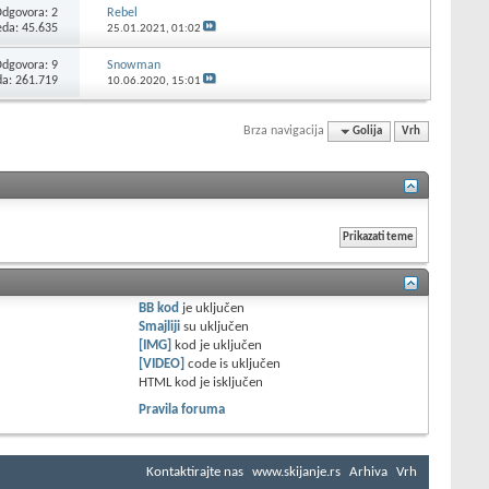
Odgovora:
2
Rebel
eda: 45.635
25.01.2021,
01:02
Odgovora:
9
Snowman
da: 261.719
10.06.2020,
15:01
Brza navigacija
Golija
Vrh
BB kod
je
uključen
Smajliji
su
uključen
[IMG]
kod je
uključen
[VIDEO]
code is
uključen
HTML kod je
isključen
Pravila foruma
Kontaktirajte nas
www.skijanje.rs
Arhiva
Vrh