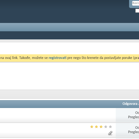
 na ovaj link. Takođe, možete se
registrovati
pre nego što krenete da postavljate poruke (pra
Odgovora
Od
Pregle
Od
Pregle