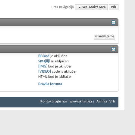
Brza navigacija
Iver - Mokra Gora
Vrh
BB kod
je
uključen
Smajliji
su
uključen
[IMG]
kod je
uključen
[VIDEO]
code is
uključen
HTML kod je
isključen
Pravila foruma
Kontaktirajte nas
www.skijanje.rs
Arhiva
Vrh