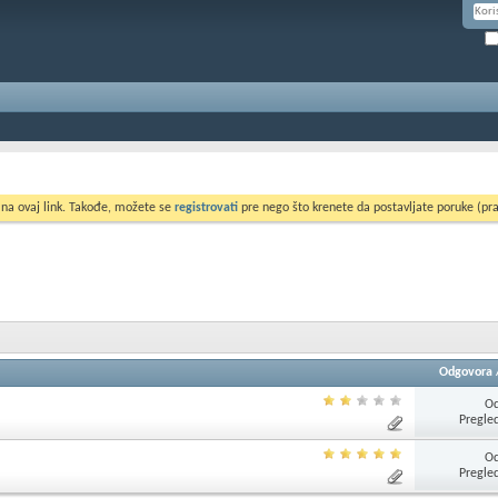
 na ovaj link. Takođe, možete se
registrovati
pre nego što krenete da postavljate poruke (pra
Odgovora
Od
Pregle
Od
Pregle