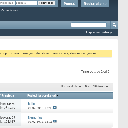
Pomoć
Registrujte se
Zapamti me?
Napredna pretraga
ćenje foruma je mnogo jednostavnije ako ste registrovani i ulogovani).
Teme od 1 do 2 od 2
Forum alatke
Pretražiti forum
/
Pregleda
Poslednja poruka od
govora:
50
hallo
da: 284.399
01.03.2018,
18:43
govora:
29
Nemanjus
da: 121.997
01.02.2011,
12:13