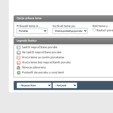
Opcije prikaza teme
Prikazati teme iz...
Sortirati teme po:
Red tema u...
Rastući por
Legenda ikonica
Sadrži nepročitane poruke
Ne sadrži nepročitane poruke
Vruća tema sa novim porukama
Vruća tema bez nepročitanih poruka
Tema je zatvorena
Postavili ste poruku u ovoj temi