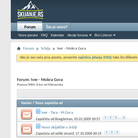
Forum
Šta je novo?
Nove poruke
FAQ
Kalendar
Akcije foruma
Brzi Linkovi
Forum
Srbija
Iver - Mokra Gora
Ako je ovo vaša prva poseta, proverite
najčešća pitanja (FAQ)
tako što kliknete
Forum:
Iver - Mokra Gora
Planina TARA, 8 km od Mećavnika
Naslov
/
Tema započeta od
Iver - Tara - M.Gora
1
2
3
...
6
Započeta od
Boogieman
, 05.01.2009 20:57
Novo skijalište u Srbiji
1
2
3
Započeta od
veliki strumf
, 17.10.2006 00:19