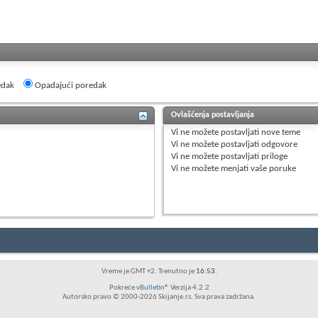
edak
Opadajući poredak
Ovlašćenja postavljanja
Vi
ne možete
postavljati nove teme
Vi
ne možete
postavljati odgovore
Vi
ne možete
postavljati priloge
Vi
ne možete
menjati vaše poruke
Vreme je GMT +2. Trenutno je
16:53
.
Pokreće
vBulletin®
Verzija 4.2.2
Autorsko pravo © 2000-2026 Skijanje.rs. Sva prava zadržana.