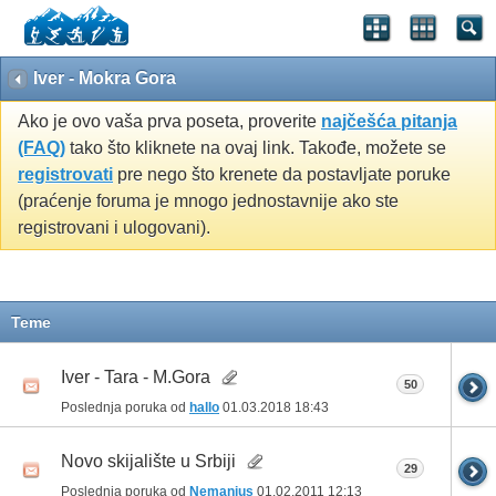
Iver - Mokra Gora
Ako je ovo vaša prva poseta, proverite
najčešća pitanja
(FAQ)
tako što kliknete na ovaj link. Takođe, možete se
registrovati
pre nego što krenete da postavljate poruke
(praćenje foruma je mnogo jednostavnije ako ste
registrovani i ulogovani).
Teme
Iver - Tara - M.Gora
50
Poslednja poruka od
hallo
01.03.2018
18:43
Novo skijalište u Srbiji
29
Poslednja poruka od
Nemanjus
01.02.2011
12:13