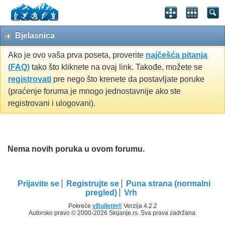
Bjelasnica
Ako je ovo vaša prva poseta, proverite
najčešća pitanja
(FAQ)
tako što kliknete na ovaj link. Takođe, možete se
registrovati
pre nego što krenete da postavljate poruke
(praćenje foruma je mnogo jednostavnije ako ste
registrovani i ulogovani).
Nema novih poruka u ovom forumu.
Prijavite se
Registrujte se
Puna strana (normalni
pregled)
Vrh
Pokreće
vBulletin®
Verzija 4.2.2
Autorsko pravo © 2000-2026 Skijanje.rs. Sva prava zadržana.