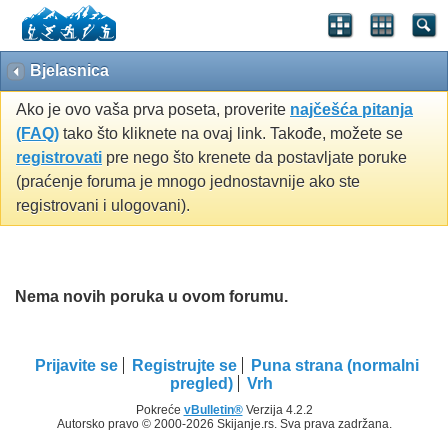
Bjelasnica
Ako je ovo vaša prva poseta, proverite
najčešća pitanja
(FAQ)
tako što kliknete na ovaj link. Takođe, možete se
registrovati
pre nego što krenete da postavljate poruke
(praćenje foruma je mnogo jednostavnije ako ste
registrovani i ulogovani).
Nema novih poruka u ovom forumu.
Prijavite se
Registrujte se
Puna strana (normalni
pregled)
Vrh
Pokreće
vBulletin®
Verzija 4.2.2
Autorsko pravo © 2000-2026 Skijanje.rs. Sva prava zadržana.