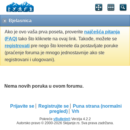
Bjelasnica
Ako je ovo vaša prva poseta, proverite
najčešća pitanja
(FAQ)
tako što kliknete na ovaj link. Takođe, možete se
registrovati
pre nego što krenete da postavljate poruke
(praćenje foruma je mnogo jednostavnije ako ste
registrovani i ulogovani).
Nema novih poruka u ovom forumu.
Prijavite se
Registrujte se
Puna strana (normalni
pregled)
Vrh
Pokreće
vBulletin®
Verzija 4.2.2
Autorsko pravo © 2000-2026 Skijanje.rs. Sva prava zadržana.