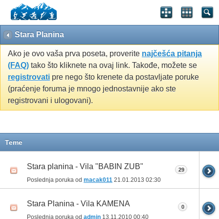
Stara Planina
Ako je ovo vaša prva poseta, proverite
najčešća pitanja
(FAQ)
tako što kliknete na ovaj link. Takođe, možete se
registrovati
pre nego što krenete da postavljate poruke
(praćenje foruma je mnogo jednostavnije ako ste
registrovani i ulogovani).
Teme
Stara planina - Vila "BABIN ZUB"
29
Poslednja poruka od
macak011
21.01.2013
02:30
Stara Planina - Vila KAMENA
0
Poslednja poruka od
admin
13.11.2010
00:40