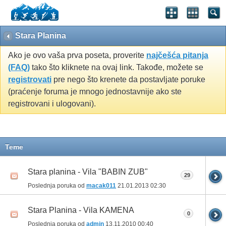
Stara Planina
Ako je ovo vaša prva poseta, proverite
najčešća pitanja
(FAQ)
tako što kliknete na ovaj link. Takođe, možete se
registrovati
pre nego što krenete da postavljate poruke
(praćenje foruma je mnogo jednostavnije ako ste
registrovani i ulogovani).
Teme
Stara planina - Vila "BABIN ZUB"
29
Poslednja poruka od
macak011
21.01.2013
02:30
Stara Planina - Vila KAMENA
0
Poslednja poruka od
admin
13.11.2010
00:40