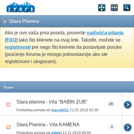
Stara Planina
Ako je ovo vaša prva poseta, proverite
najčešća pitanja
(FAQ)
tako što kliknete na ovaj link. Takođe, možete se
registrovati
pre nego što krenete da postavljate poruke
(praćenje foruma je mnogo jednostavnije ako ste
registrovani i ulogovani).
Teme
Stara planina - Vila "BABIN ZUB"
29
Poslednja poruka od
macak011
21.01.2013
02:30
Stara Planina - Vila KAMENA
0
Poslednja poruka od
admin
13.11.2010
00:40